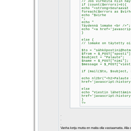
// Jos virheitä niin näy
if (count($errors)>0){
echo "<strong>Seuraavat 
foreach($errors as $virh
echo "$virhe
";
echo "
Täydennä lomake <br />";
echo "<a href='javascrip
}
else {
// lomake on täytetty oi
$to = "sähköpostini@hotm
$from = $_POST["sposti"]
$subject = "Palaute";
$name = $_POST["nimi"];
$message = $_POST["viest
if (mail($to, $subject, 
echo nl2br("<h2>Palaute 
href='javascript:history
else
echo "Viestin lähettämin
href='javascript:history
}
?>
.
.
.
Vanha ketju mutta en malta olla vastaamatta. Alla o