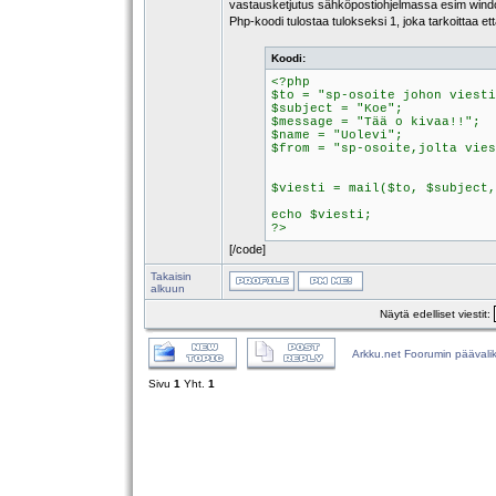
vastausketjutus sähköpostiohjelmassa esim window
Php-koodi tulostaa tulokseksi 1, joka tarkoittaa ett
Koodi:
<?php
$to = "sp-osoite johon viesti
$subject = "Koe";
$message = "Tää o kivaa!!";
$name = "Uolevi";
$from = "sp-osoite,jolta vies
$viesti = mail($to, $subject,
echo $viesti;
?>
[/code]
Takaisin
alkuun
Näytä edelliset viestit:
Arkku.net Foorumin päävali
Sivu
1
Yht.
1