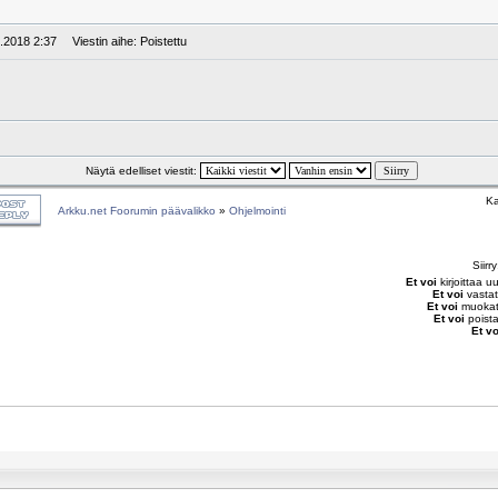
9.2018 2:37
Viestin aihe: Poistettu
Näytä edelliset viestit:
Ka
Arkku.net Foorumin päävalikko
»
Ohjelmointi
Siirr
Et voi
kirjoittaa u
Et voi
vastat
Et voi
muokata
Et voi
poista
Et vo