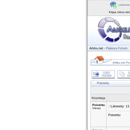
Kirjaa minut ai
Arkku.net
-
Pääsivu
Forum
Arkku.net Fo
Poistettu
Kirjoittaja
Poistettu
Lähetetty: 13
Vieras
Poistettu