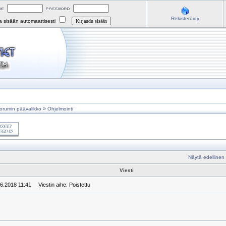
Rekisteröidy
na sisään automaattisesti
»
orumin päävalikko
Ohjelmointi
Näytä edellinen
Viesti
.6.2018 11:41
Viestin aihe: Poistettu