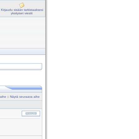
Kirjaudu sisään tarkistaaksesi
yksityiset viestit
 aihe
::
Näytä seuraava aihe