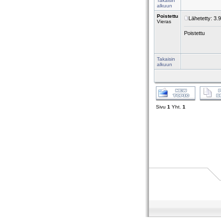
Takaisin
alkuun
Poistettu
Lähetetty: 3.
Vieras
Poistettu
Takaisin
alkuun
Sivu
1
Yht.
1