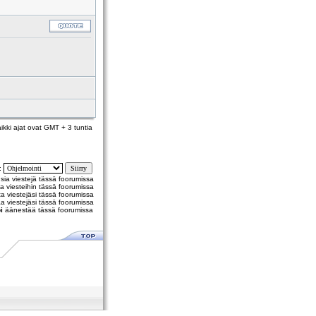
ikki ajat ovat GMT + 3 tuntia
y:
usia viestejä tässä foorumissa
a viesteihin tässä foorumissa
 viestejäsi tässä foorumissa
a viestejäsi tässä foorumissa
i
äänestää tässä foorumissa