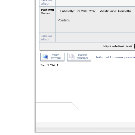
Takaisin
alkuun
Poistettu
Lähetetty: 3.9.2018 2:37
Viestin aihe: Poistettu
Vieras
Poistettu
Takaisin
alkuun
Näytä edelliset viestit:
Arkku.net Foorumin päävali
Sivu
1
Yht.
1