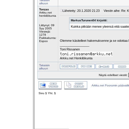
Takaisin
alkuun
Tonzas
Lähetetty: 20.1.2020 21:23
Viestin aihe: Re: K
Arkku.net
henkilökunta
MarkusTurunen04 kirjoitti:
Liittynyt: 09
Kuinka pitkään menee yleensä että saatte
Syy 2005
Viestejä:
1278
Paikkakunta:
Olemme käsitelleet hakemuksenne ja se odottaa li
Espoo
_________________
Toni Rissanen
Arkku.net Henkilökunta
Takaisin
alkuun
Näytä edelliset viestit:
Arkku.net Foorumin päävali
Sivu
1
Yht.
1