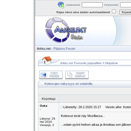
Kirjaa minut aina sisään automaattisesti
Arkku.net
-
Pääsivu
Forum
»
Arkku.net Foorumin päävalikko
Helpdesk
Kotisivujen näkyvyys eri selaimilla
Kirjoittaja
Ooka
Lähetetty: 28.2.2020 15:27
Viestin aihe: Kotisi
-
Kotisivut eivät näy Mozillassa...
Liittynyt: 26
Hel 2020
...selain pyörii hetken aikaa ja ilmoittaa sen jälkee
Viestejä: 2