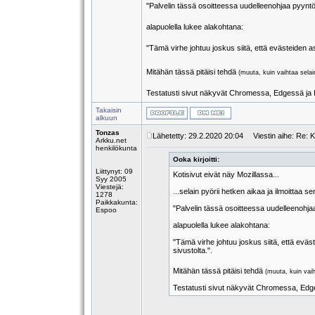
"Palvelin tässä osoitteessa uudelleenohjaa pyyntö
alapuolella lukee alakohtana:
"Tämä virhe johtuu joskus siitä, että evästeiden asett
Mitähän tässä pitäisi tehdä
(muuta, kuin vaihtaa selain
Testatusti sivut näkyvät Chromessa, Edgessä ja 
Takaisin
alkuun
Tonzas
Lähetetty: 29.2.2020 20:04
Viestin aihe: Re: Ko
Arkku.net
henkilökunta
Ooka kirjoitti:
Liittynyt: 09
Kotisivut eivät näy Mozillassa...
Syy 2005
Viestejä:
...selain pyörii hetken aikaa ja ilmoittaa s
1278
Paikkakunta:
"Palvelin tässä osoitteessa uudelleenohjaa
Espoo
alapuolella lukee alakohtana:
"Tämä virhe johtuu joskus siitä, että evästei
sivustolta.".
Mitähän tässä pitäisi tehdä
(muuta, kuin vaih
Testatusti sivut näkyvät Chromessa, Edge