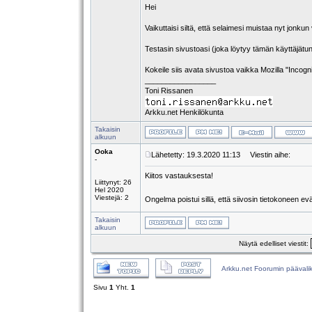
Hei
Vaikuttaisi siltä, että selaimesi muistaa nyt jonkun
Testasin sivustoasi (joka löytyy tämän käyttäjätun
Kokeile siis avata sivustoa vaikka Mozilla "Incogn
_________________
Toni Rissanen
Arkku.net Henkilökunta
Takaisin
alkuun
Ooka
Lähetetty: 19.3.2020 11:13
Viestin aihe:
-
Kiitos vastauksesta!
Liittynyt: 26
Hel 2020
Viestejä: 2
Ongelma poistui sillä, että siivosin tietokoneen e
Takaisin
alkuun
Näytä edelliset viestit:
Arkku.net Foorumin päävali
Sivu
1
Yht.
1