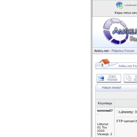
Kirjaa minut ai
Arkku.net
-
Pääsivu
Forum
Arkku.net Fo
Hatun nosto!
Kirjoittaja
toiminta67
Lähetetty: 
-
FTP-serveri h
Liittynyt:
01 Tou
2020
Viestejä: 2