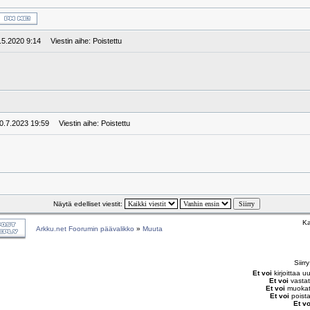
8.5.2020 9:14
Viestin aihe: Poistettu
10.7.2023 19:59
Viestin aihe: Poistettu
Näytä edelliset viestit:
Ka
Arkku.net Foorumin päävalikko
»
Muuta
Siirr
Et voi
kirjoittaa u
Et voi
vastat
Et voi
muokata
Et voi
poista
Et vo