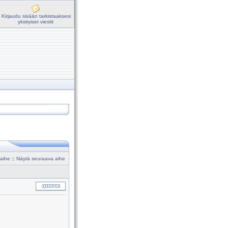
Kirjaudu sisään tarkistaaksesi
yksityiset viestit
 aihe
::
Näytä seuraava aihe