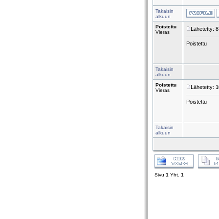
Takaisin
alkuun
Poistettu
Lähetetty: 
Vieras
Poistettu
Takaisin
alkuun
Poistettu
Lähetetty: 
Vieras
Poistettu
Takaisin
alkuun
Sivu
1
Yht.
1