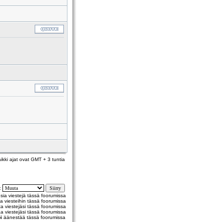
ikki ajat ovat GMT + 3 tuntia
y:
usia viestejä tässä foorumissa
a viesteihin tässä foorumissa
 viestejäsi tässä foorumissa
a viestejäsi tässä foorumissa
i
äänestää tässä foorumissa