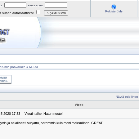
Rekisteröidy
na sisään automaattisesti
»
orumin päävalikko
Muuta
Näytä edellinen
Viesti
3.5.2020 17:33
Viestin aihe: Hatun nosto!
yvin ja asiallisesti suojattu, paremmin kuin moni maksullinen, GREAT!