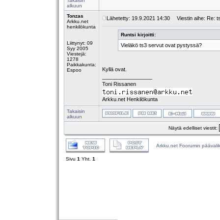
Takaisin
alkuun
Tonzas
Lähetetty: 19.9.2021 14:30
Viestin aihe: Re: t
Arkku.net
henkilökunta
Runtsi kirjoitti:
Liittynyt: 09
Vieläkö ts3 servut ovat pystyssä?
Syy 2005
Viestejä:
1278
Paikkakunta:
Kyllä ovat.
Espoo
_________________
Toni Rissanen
Arkku.net Henkilökunta
Takaisin
alkuun
Näytä edelliset viestit:
Arkku.net Foorumin päävali
Sivu
1
Yht.
1