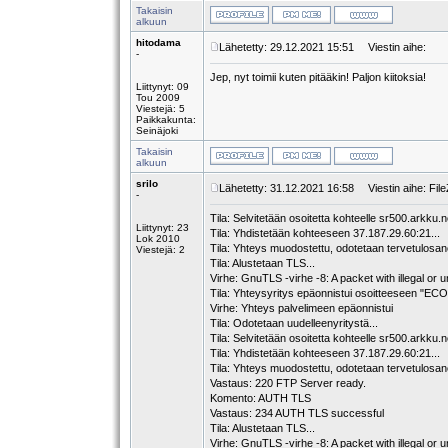
Takaisin
alkuun
hitodama
Lähetetty: 29.12.2021 15:51
Viestin aihe:
-
Jep, nyt toimii kuten pitääkin! Paljon kiitoksia!
Liittynyt: 09
Tou 2009
Viestejä: 5
Paikkakunta:
Seinäjoki
Takaisin
alkuun
srilo
Lähetetty: 31.12.2021 16:58
Viestin aihe: FileZ
-
Tila: Selvitetään osoitetta kohteelle sr500.arkku.n
Liittynyt: 23
Tila: Yhdistetään kohteeseen 37.187.29.60:21...
Lok 2010
Tila: Yhteys muodostettu, odotetaan tervetulosa
Viestejä: 2
Tila: Alustetaan TLS...
Virhe: GnuTLS -virhe -8: A packet with illegal or
Tila: Yhteysyritys epäonnistui osoitteeseen "
Virhe: Yhteys palvelimeen epäonnistui
Tila: Odotetaan uudelleenyritystä...
Tila: Selvitetään osoitetta kohteelle sr500.arkku.n
Tila: Yhdistetään kohteeseen 37.187.29.60:21...
Tila: Yhteys muodostettu, odotetaan tervetulosa
Vastaus: 220 FTP Server ready.
Komento: AUTH TLS
Vastaus: 234 AUTH TLS successful
Tila: Alustetaan TLS...
Virhe: GnuTLS -virhe -8: A packet with illegal or