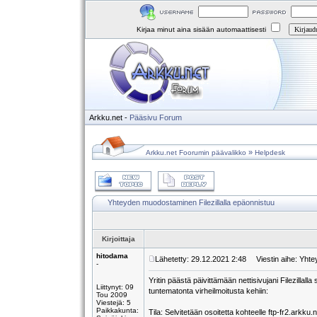
Kirjaa minut aina sisään automaattisesti
Arkku.net
-
Pääsivu
Forum
»
Arkku.net Foorumin päävalikko
Helpdesk
Yhteyden muodostaminen Filezillalla epäonnistuu
Kirjoittaja
hitodama
Lähetetty: 29.12.2021 2:48
Viestin aihe: Yhte
-
Yritin päästä päivittämään nettisivujani Filezilla
Liittynyt: 09
tuntematonta virheilmoitusta kehiin:
Tou 2009
Viestejä: 5
Paikkakunta:
Tila: Selvitetään osoitetta kohteelle ftp-fr2.arkku.