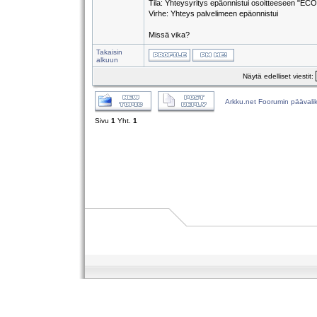
Tila: Yhteysyritys epäonnistui osoitteeseen "
Virhe: Yhteys palvelimeen epäonnistui
Missä vika?
Takaisin
alkuun
Näytä edelliset viestit:
Arkku.net Foorumin päävali
Sivu
1
Yht.
1