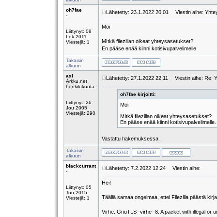
oh7fae
Lähetetty: 23.1.2022 20:01
Viestin aihe: Yhte
-
Moi
Liittynyt: 08
Lok 2011
MItkä filezillan oikeat yhteysasetukset?
Viestejä: 1
En pääse enää kiinni kotisivupalvelimelle.
Takaisin
alkuun
axl
Lähetetty: 27.1.2022 22:11
Viestin aihe: Re: 
Arkku.net
henkilökunta
oh7fae kirjoitti:
Liittynyt: 26
Moi
Jou 2005
Viestejä: 290
MItkä filezillan oikeat yhteysasetukset?
En pääse enää kiinni kotisivupalvelimelle.
Vastattu hakemuksessa.
Takaisin
alkuun
blackcurrant
Lähetetty: 7.2.2022 12:24
Viestin aihe:
-
Hei!
Liittynyt: 05
Tou 2015
Täällä samaa ongelmaa, ettei Filezilla päästä kir
Viestejä: 1
Virhe: GnuTLS -virhe -8: A packet with illegal or