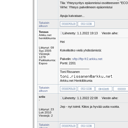
Tila: Yhteysyritys epäonnistui osoitteeseen "
Virhe: Yhteys palvelimeen epäonnistui
Apuja kaivataan...
Takaisin
alkuun
Tonzas
Lähetetty: 1.1.2022 19:13
Viestin aihe:
Arkku.net
henkilökunta
Hei
Liittynyt: 09
Kokeilisitko vielä yhdistämistä:
Syy 2005
Viestejä:
1278
Palvelin:
sftp://ftp-fr2.arkku.net
Paikkakunta:
Portti: 2201
Espoo
_________________
Toni Rissanen
Arkku.net Henkilökunta
Takaisin
alkuun
srilo
Lähetetty: 1.1.2022 22:08
Viestin aihe:
-
Jep - nyt toimii. Kiitos ja hyvää uutta vuotta.
Liittynyt: 23
Lok 2010
Viestejä: 2
Takaisin
alkuun