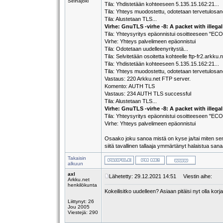
Seinäjoki
Tila: Yhdistetään kohteeseen 5.135.15.162:21...
Tila: Yhteys muodostettu, odotetaan tervetulosa
Tila: Alustetaan TLS...
Virhe: GnuTLS -virhe -8: A packet with illeg
Tila: Yhteysyritys epäonnistui osoitteeseen "
Virhe: Yhteys palvelimeen epäonnistui
Tila: Odotetaan uudelleenyritystä...
Tila: Selvitetään osoitetta kohteelle ftp-fr2.arkku.
Tila: Yhdistetään kohteeseen 5.135.15.162:21...
Tila: Yhteys muodostettu, odotetaan tervetulosa
Vastaus: 220 Arkku.net FTP server.
Komento: AUTH TLS
Vastaus: 234 AUTH TLS successful
Tila: Alustetaan TLS...
Virhe: GnuTLS -virhe -8: A packet with illeg
Tila: Yhteysyritys epäonnistui osoitteeseen "
Virhe: Yhteys palvelimeen epäonnistui
Osaako joku sanoa mistä on kyse ja/tai miten sen v
siitä tavallinen tallaaja ymmärtänyt halaistua sana
Takaisin
alkuun
axl
Lähetetty: 29.12.2021 14:51
Viestin aihe:
Arkku.net
henkilökunta
Kokeilisitko uudelleen? Asiaan pitäisi nyt olla korj
Liittynyt: 26
Jou 2005
Viestejä: 290