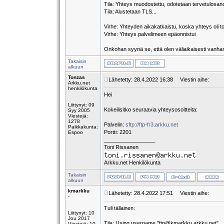
Tila: Yhteys muodostettu, odotetaan tervetulosan
Tila: Alustetaan TLS...
Virhe: Yhteyden aikakatkaistu, koska yhteys oli 
Virhe: Yhteys palvelimeen epäonnistui
Onkohan syynä se, että olen väliaikaisesti vanha
Takaisin
alkuun
Tonzas
Lähetetty: 28.4.2022 16:38
Viestin aihe:
Arkku.net
henkilökunta
Hei
Liittynyt: 09
Kokeilisitko seuraavia yhteysosoitteita:
Syy 2005
Viestejä:
1278
Palvelin:
sftp://ftp-fr3.arkku.net
Paikkakunta:
Portti: 2201
Espoo
_________________
Toni Rissanen
Arkku.net Henkilökunta
Takaisin
alkuun
kmarkku
Lähetetty: 28.4.2022 17:51
Viestin aihe:
-
Tuli tällainen:
Liittynyt: 10
Jou 2017
Tila: Using username "ftp@kmarkku.arkku.net".
Viestejä: 10