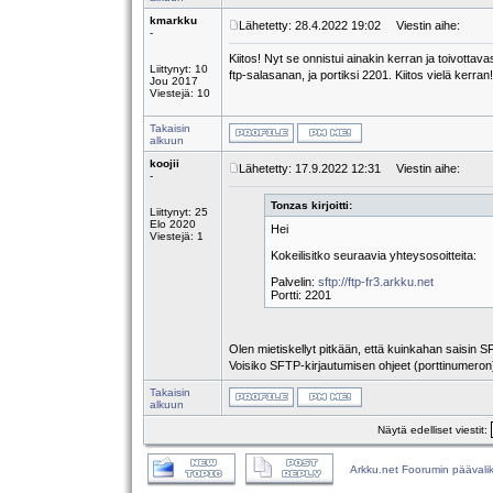
kmarkku
Lähetetty: 28.4.2022 19:02
Viestin aihe:
-
Kiitos! Nyt se onnistui ainakin kerran ja toivottava
Liittynyt: 10
ftp-salasanan, ja portiksi 2201. Kiitos vielä kerran!
Jou 2017
Viestejä: 10
Takaisin
alkuun
koojii
Lähetetty: 17.9.2022 12:31
Viestin aihe:
-
Tonzas kirjoitti:
Liittynyt: 25
Elo 2020
Hei
Viestejä: 1
Kokeilisitko seuraavia yhteysosoitteita:
Palvelin:
sftp://ftp-fr3.arkku.net
Portti: 2201
Olen mietiskellyt pitkään, että kuinkahan saisin 
Voisiko SFTP-kirjautumisen ohjeet (porttinumeron) 
Takaisin
alkuun
Näytä edelliset viestit:
Arkku.net Foorumin päävali