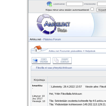
Kirjaa minut aina sisään automaattisesti
Arkku.net
-
Pääsivu
Forum
»
Arkku.net Foorumin päävalikko
Helpdesk
Filezilla ei saa yhteyttä Arkkuun
Kirjoittaja
kmarkku
Lähetetty: 28.4.2022 13:57
Viestin aihe: Filezi
-
Hei, Yritin Filezillalla Arkkuun:
Liittynyt: 10
Jou 2017
Tila: Selvitetään osoitetta kohteelle ftp-fr3.arkku.n
Viestejä: 10
Tila: Yhdistetään kohteeseen 149.202.113.129:21.