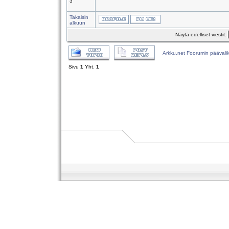
3
Takaisin
alkuun
Näytä edelliset viestit:
Arkku.net Foorumin päävali
Sivu
1
Yht.
1