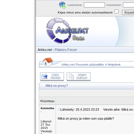
Kirjaa minut aina sisään automaattisesti
Arkku.net
-
Pääsivu
Forum
»
Arkku.net Foorumin päävalikko
Helpdesk
Mikä on proxy?
Kirjoittaja
kimmoha
Lähetetty: 25.4.2023 23:23
Viestin aihe: Mikä on
-
Mikä on proxy ja miten sen saa päälle?
Liittynyt:
27 Tou
2015
Viestejä: