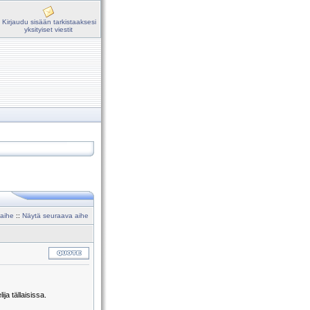
Kirjaudu sisään tarkistaaksesi
yksityiset viestit
 aihe
::
Näytä seuraava aihe
ja tällaisissa.