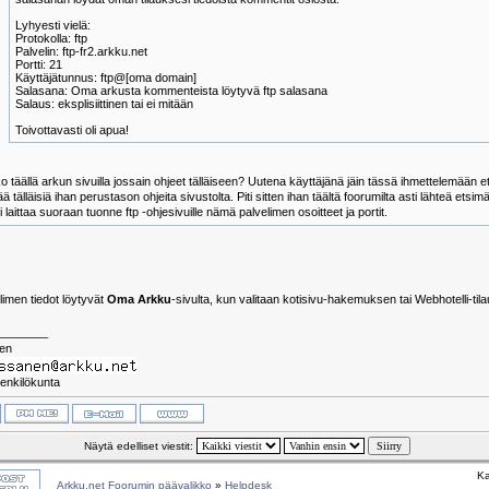
Lyhyesti vielä:
Protokolla: ftp
Palvelin: ftp-fr2.arkku.net
Portti: 21
Käyttäjätunnus: ftp@[oma domain]
Salasana: Oma arkusta kommenteista löytyvä ftp salasana
Salaus: eksplisiittinen tai ei mitään
Toivottavasti oli apua!
 täällä arkun sivuilla jossain ohjeet tälläiseen? Uutena käyttäjänä jäin tässä ihmettelemään 
ää tälläisiä ihan perustason ohjeita sivustolta. Piti sitten ihan täältä foorumilta asti lähteä etsi
i laittaa suoraan tuonne ftp -ohjesivuille nämä palvelimen osoitteet ja portit.
imen tiedot löytyvät
Oma Arkku
-sivulta, kun valitaan kotisivu-hakemuksen tai Webhotelli-ti
________
nen
enkilökunta
Näytä edelliset viestit:
Ka
Arkku.net Foorumin päävalikko
»
Helpdesk