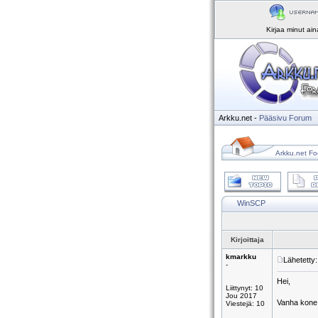
Kirjaa minut ai
Arkku.net
-
Pääsivu
Forum
Arkku.net Fo
WinSCP
Kirjoittaja
kmarkku
Lähetetty
-
Hei,
Liittynyt: 10
Jou 2017
Vanha kone l
Viestejä: 10