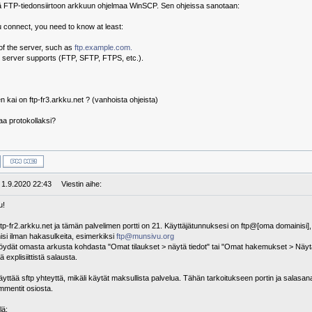
ä FTP-tiedonsiirtoon arkkuun ohjelmaa WinSCP. Sen ohjeissa sanotaan:
u connect, you need to know at least:
f the server, such as
ftp.example.com.
e server supports (FTP, SFTP, FTPS, etc.).
kai on ftp-fr3.arkku.net ? (vanhoista ohjeista)
taa protokollaksi?
: 1.9.2020 22:43
Viestin aihe:
u!
ftp-fr2.arkku.net ja tämän palvelimen portti on 21. Käyttäjätunnuksesi on ftp@[oma domainisi]
si ilman hakasulkeita, esimerkiksi
ftp@munsivu.org
öydät omasta arkusta kohdasta "Omat tilaukset > näytä tiedot" tai "Omat hakemukset > Näytä
ää explisiittistä salausta.
yttää sftp yhteyttä, mikäli käytät maksullista palvelua. Tähän tarkoitukseen portin ja salasan
mmentit osiosta.
lä: