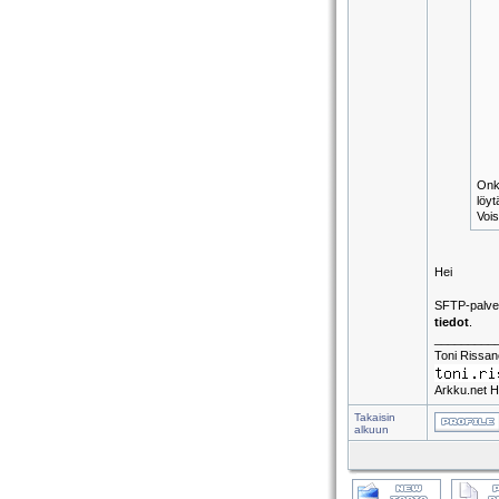
Onko
löyt
Vois
Hei
SFTP-palvel
tiedot
.
_________
Toni Rissa
Arkku.net H
Takaisin
alkuun