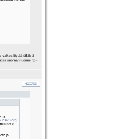
 vaikea löytää tälläisiä
aittaa suoraan tuonne ftp -
[oma
unsivu.org
emukset >
tin ja