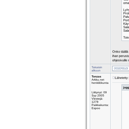
oman
Lyhy
Prot
Palv
Port
Käy
Sal
Sala
Toiv
Onko täällä 
ihan perusta
ohjesivuille
Takaisin
alkuun
Tonzas
Lähetetty
Arkku.net
henkilökunta
jugg
Liittynyt: 09
Syy 2005
Viestejä:
1278
Paikkakunta:
Espoo