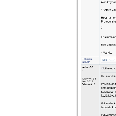
Aion käyttä
" Before yo
Host name o
Protocol th
...
"
Ensimmäinen 
Mitä voi lait
- Markku
Takaisin
alkuun
miksu95
Lähetetty
-
Hei kmarkk
Liittynyt: 13
Hel 2014
Palvlein on 
Viestejä: 2
oma domaini
Salasanan l
ftp:llä käytt
Voit myös kä
tiedoista ko
Lyhyesti vie