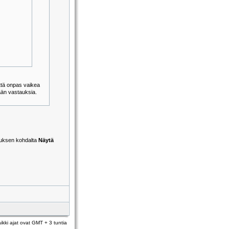
että onpas vaikea
mään vastauksia.
lauksen kohdalta
Näytä
ikki ajat ovat GMT + 3 tuntia