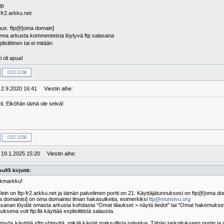
tp
p-fr2.arkku.net
nus: ftp@[oma domain]
ma arkusta kommenteista löytyvä ftp salasana
isiittinen tai ei mitään
i oli apua!
: 2.9.2020 16:41
Viestin aihe:
ti. Eiköhän tämä ole selvä!
: 19.1.2025 15:20
Viestin aihe:
u95 kirjoitti:
 kmarkku!
lein on ftp-fr2.arkku.net ja tämän palvelimen portti on 21. Käyttäjätunnuksesi on ftp@[oma do
 domainisi] on oma domainisi ilman hakasulkeita, esimerkiksi
ftp@munsivu.org
sanan löydät omasta arkusta kohdasta "Omat tilaukset > näytä tiedot" tai "Omat hakemukset 
uksena voit ftp:llä käyttää explisiittistä salausta.
 myös käyttää sftp yhteyttä, mikäli käytät maksullista palvelua. Tähän tarkoitukseen portin ja