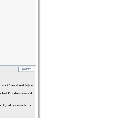
, missä [oma domainisi] on
 tiedot". Salauksena voit
an löydät oman tilauksesi