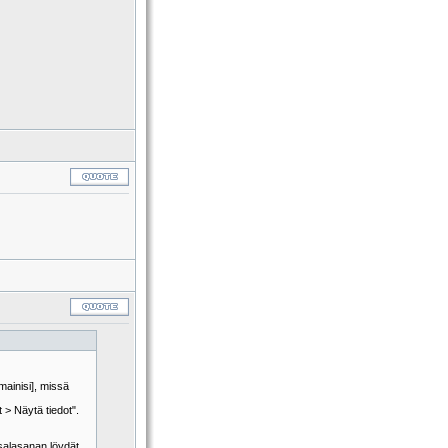
mainisi], missä
> Näytä tiedot".
 salasanan löydät