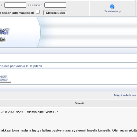
Rekisteröidy
na sisään automaattisesti
»
orumin päävalikko
Helpdesk
Näytä edellinen
Viesti
: 23.8.2020 9:29
Viestin aihe: WinSCP
akkasi toimimasta ja täytyy laittaa pystyyn taas systeemit toisella koneella. Olen aivan aloitteli