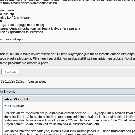
 tilauksesi tiedoista kommentit osiosta.
esti vielä:
okolla: ftp
elin: ftp-fr2.arkku.net
ti: 21
ttäjätunnus: ftp@[oma domain]
asana: Oma arkusta kommenteista löytyvä ftp salasana
us: eksplisiittinen tai ei mitään
ottavasti oli apua!
arkun sivuilla jossain ohjeet tälläiseen? Uutena käyttäjänä jäin tässä ihmettelemään että onpas
son ohjeita sivustolta. Piti sitten ihan täältä foorumilta asti lähteä etsimään vastauksia. Voisi l
 nämä palvelimen osoitteet ja portit.
: 19.1.2025 22:26
Viestin aihe:
is kirjoitti:
miksu95 kirjoitti:
Hei kmarkku!
Palvlein on ftp-fr2.arkku.net ja tämän palvelimen portti on 21. Käyttäjätunnuksesi on ftp@
domainisi], missä [oma domainisi] on oma domainisi ilman hakasulkeita, esimerkiksi
ftp@m
Salasanan löydät omasta arkusta kohdasta "Omat tilaukset > näytä tiedot" tai "Omat hak
Näytä tiedot". Salauksena voit ftp:llä käyttää explisiittistä salausta.
Voit myös käyttää sftp yhteyttä, mikäli käytät maksullista palvelua. Tähän tarkoitukseen por
salasanan löydät oman tilauksesi tiedoista kommentit osiosta.