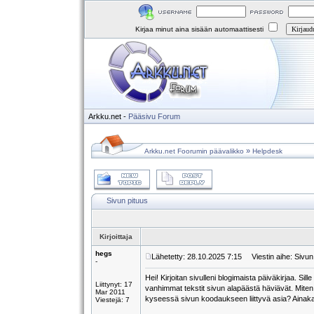
Kirjaa minut aina sisään automaattisesti
Arkku.net
-
Pääsivu
Forum
»
Arkku.net Foorumin päävalikko
Helpdesk
Sivun pituus
Kirjoittaja
hegs
Lähetetty: 28.10.2025 7:15
Viestin aihe: Sivun
-
Hei! Kirjoitan sivulleni blogimaista päiväkirjaa. Sil
Liittynyt: 17
vanhimmat tekstit sivun alapäästä häviävät. Miten 
Mar 2011
kyseessä sivun koodaukseen liittyvä asia? Ainakaan
Viestejä: 7