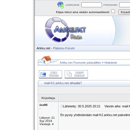
Kirjaa minut aina sisään automaattisesti
Arkku.net
-
Pääsivu
Forum
»
Arkku.net Foorumin päävalikko
Helpdesk
mail-fr2.arkku.net alhaalla?
Kirjoittaja
iiro90
Lähetetty: 30.5.2025 20:21
Viestin aihe: mail-f
-
En pysty yhdistämään mail-fr2.arkku.net palvelime
Liittynyt: 21
Syy 2016
Viestejä: 4