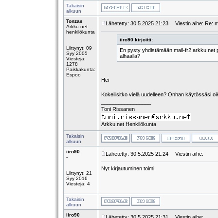
Takaisin
alkuun
Tonzas
Lähetetty: 30.5.2025 21:23
Viestin aihe: Re: ma
Arkku.net
henkilökunta
iiro90 kirjoitti:
Liittynyt: 09
En pysty yhdistämään mail-fr2.arkku.net p
Syy 2005
alhaalla?
Viestejä:
1278
Paikkakunta:
Espoo
Hei
Kokeilisitko vielä uudelleen? Onhan käytössäsi oik
_________________
Toni Rissanen
Arkku.net Henkilökunta
Takaisin
alkuun
iiro90
Lähetetty: 30.5.2025 21:24
Viestin aihe:
-
Nyt kirjautuminen toimi.
Liittynyt: 21
Syy 2016
Viestejä: 4
Takaisin
alkuun
iiro90
Lähetetty: 30.5.2025 21:31
Viestin aihe: