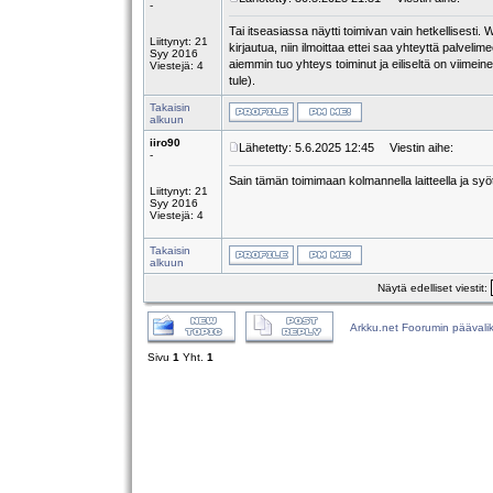
-
Tai itseasiassa näytti toimivan vain hetkellisesti. 
Liittynyt: 21
kirjautua, niin ilmoittaa ettei saa yhteyttä palvel
Syy 2016
aiemmin tuo yhteys toiminut ja eiliseltä on viimein
Viestejä: 4
tule).
Takaisin
alkuun
iiro90
Lähetetty: 5.6.2025 12:45
Viestin aihe:
-
Sain tämän toimimaan kolmannella laitteella ja syö
Liittynyt: 21
Syy 2016
Viestejä: 4
Takaisin
alkuun
Näytä edelliset viestit:
Arkku.net Foorumin päävali
Sivu
1
Yht.
1