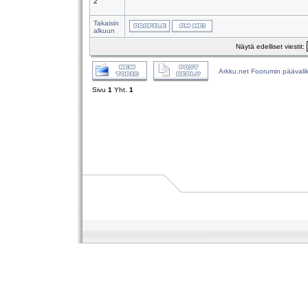
2
Takaisin
alkuun
Näytä edelliset viestit:
Arkku.net Foorumin päävali
Sivu
1
Yht.
1