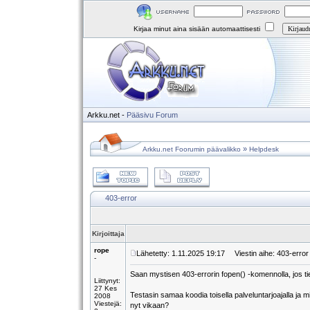
Kirjaa minut aina sisään automaattisesti
Arkku.net
-
Pääsivu
Forum
»
Arkku.net Foorumin päävalikko
Helpdesk
403-error
Kirjoittaja
rope
Lähetetty: 1.11.2025 19:17
Viestin aihe: 403-error
-
Saan mystisen 403-errorin fopen() -komennolla, jos tiedo
Liittynyt:
27 Kes
Testasin samaa koodia toisella palveluntarjoajalla ja m
2008
Viestejä:
nyt vikaan?