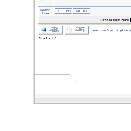
2
Takaisin
alkuun
Näytä edelliset viestit:
Arkku.net Foorumin päävali
Sivu
1
Yht.
1