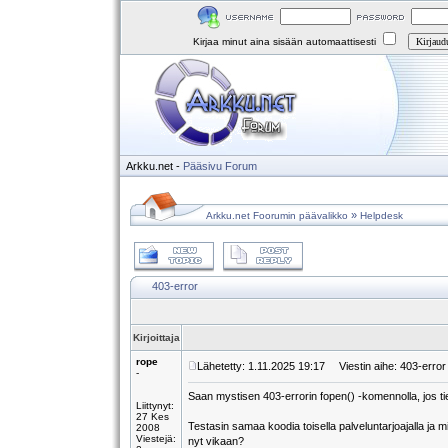
Kirjaa minut aina sisään automaattisesti
Arkku.net
-
Pääsivu
Forum
»
Arkku.net Foorumin päävalikko
Helpdesk
403-error
Kirjoittaja
rope
Lähetetty: 1.11.2025 19:17
Viestin aihe: 403-error
-
Saan mystisen 403-errorin fopen() -komennolla, jos tiedo
Liittynyt:
27 Kes
Testasin samaa koodia toisella palveluntarjoajalla ja m
2008
Viestejä:
nyt vikaan?