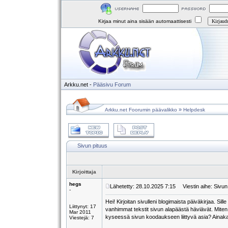
Kirjaa minut aina sisään automaattisesti
Arkku.net
-
Pääsivu
Forum
»
Arkku.net Foorumin päävalikko
Helpdesk
Sivun pituus
Kirjoittaja
hegs
Lähetetty: 28.10.2025 7:15
Viestin aihe: Sivun
-
Hei! Kirjoitan sivulleni blogimaista päiväkirjaa. Sil
Liittynyt: 17
vanhimmat tekstit sivun alapäästä häviävät. Miten 
Mar 2011
kyseessä sivun koodaukseen liittyvä asia? Ainakaan
Viestejä: 7