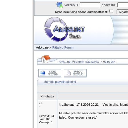
Kirjaa minut aina sisään automaattisesti
Arkku.net
-
Pääsivu
Forum
»
Arkku.net Foorumin päävalikko
Helpdesk
Mumble palvelin ei toimi
Kirjoittaja
vti
Lähetetty: 17.3.2026 20:21
Viestin aihe: Mumble
-
Mumble palvelin osoitteella mumble2.arkku.net lakk
Liittynyt: 23
failed: Connection refused."
Jou 2023
Viestejä: 1