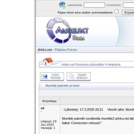
Kirjaa minut aina sisään automaattisesti
Arkku.net
-
Pääsivu
Forum
»
Arkku.net Foorumin päävalikko
Helpdesk
Mumble palvelin ei toimi
Kirjoittaja
vti
Lähetetty: 17.3.2026 20:21
Viestin aihe: Mumble
-
Mumble palvelin osoitteella mumble2.arkku.net lakk
Liittynyt: 23
failed: Connection refused."
Jou 2023
Viestejä: 1