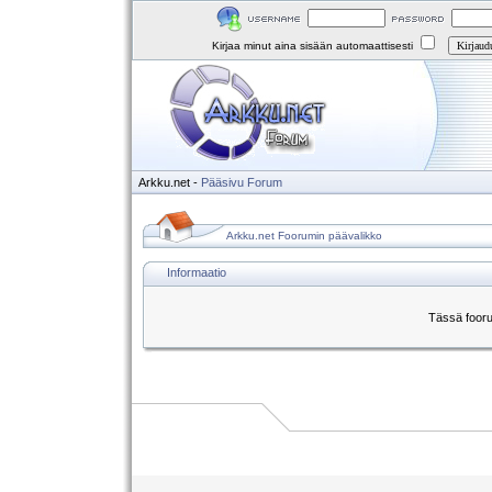
Kirjaa minut aina sisään automaattisesti
Arkku.net
-
Pääsivu
Forum
Arkku.net Foorumin päävalikko
Informaatio
Tässä fooru