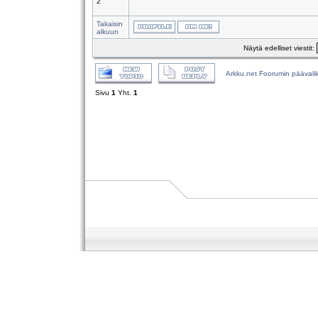
2
Takaisin
alkuun
Näytä edelliset viestit:
Arkku.net Foorumin päävali
Sivu
1
Yht.
1