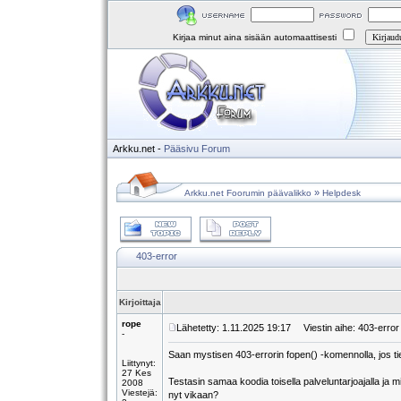
Kirjaa minut aina sisään automaattisesti
Arkku.net
-
Pääsivu
Forum
»
Arkku.net Foorumin päävalikko
Helpdesk
403-error
Kirjoittaja
rope
Lähetetty: 1.11.2025 19:17
Viestin aihe: 403-error
-
Saan mystisen 403-errorin fopen() -komennolla, jos tiedo
Liittynyt:
27 Kes
Testasin samaa koodia toisella palveluntarjoajalla ja m
2008
Viestejä:
nyt vikaan?