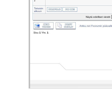
2
Takaisin
alkuun
Näytä edelliset viestit:
Arkku.net Foorumin päävali
Sivu
1
Yht.
1