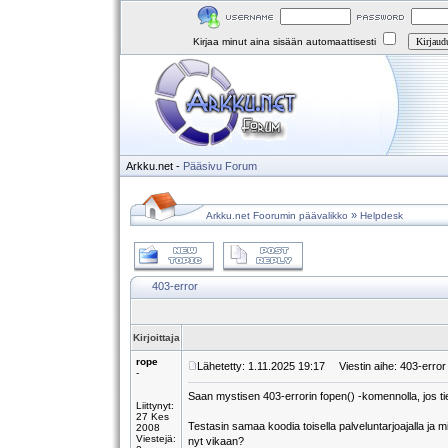
Kirjaa minut aina sisään automaattisesti
Arkku.net
-
Pääsivu
Forum
»
Arkku.net Foorumin päävalikko
Helpdesk
403-error
Kirjoittaja
rope
Lähetetty: 1.11.2025 19:17
Viestin aihe: 403-error
-
Saan mystisen 403-errorin fopen() -komennolla, jos tiedo
Liittynyt:
27 Kes
Testasin samaa koodia toisella palveluntarjoajalla ja m
2008
Viestejä:
nyt vikaan?