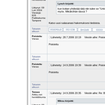
Lynch kirjoitti:
Liittynyt: 09
kun koitan yhdistää tätä niin tulee se "Un
Lok 2004
myös. Mikäköhän tässä ?
Viestejä:
826
Paikkakunta:
Tampere
Katso uusi salasanasi hakemuksesi tiedoista.
Takaisin
alkuun
Poistettu
Lähetetty: 28.7.2006 10:19
Viestin aihe: Poist
Vieras
Poistettu
Takaisin
alkuun
Poistettu
Lähetetty: 14.9.2006 19:39
Viestin aihe: Poist
Vieras
Poistettu
Takaisin
alkuun
Tonzas
Lähetetty: 14.9.2006 20:35
Viestin aihe: Re: 
Arkku.net
henkilökunta
Miksu kirjoitti:
Liittynyt: 09