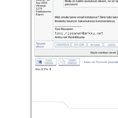
Mulla on kaikki asetukset oikeen, ne on t
Syy 2005
password.
Viestejä:
1278
Paikkakunta:
Espoo
Mitä sinulla lukee email kohdassa? Siinä tulisi luk
ilmoitettu bouncer hakemuksesi kommenteissa.
_________________
Toni Rissanen
Arkku.net Henkilökunta
Takaisin
alkuun
Näytä edelliset viestit:
Arkku.net Foorumin päävali
Sivu
1
Yht.
2