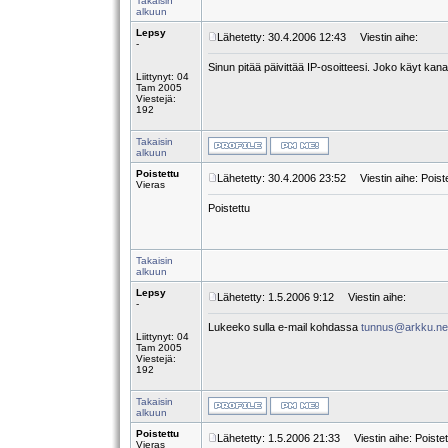
Takaisin
alkuun
Lepsy
Lähetetty: 30.4.2006 12:43
Viestin aihe:
-
Sinun pitää päivittää IP-osoitteesi. Joko käyt kana
Liittynyt: 04
Tam 2005
Viestejä:
192
Takaisin
alkuun
Poistettu
Lähetetty: 30.4.2006 23:52
Viestin aihe: Poist
Vieras
Poistettu
Takaisin
alkuun
Lepsy
Lähetetty: 1.5.2006 9:12
Viestin aihe:
-
Lukeeko sulla e-mail kohdassa
tunnus@arkku.ne
Liittynyt: 04
Tam 2005
Viestejä:
192
Takaisin
alkuun
Poistettu
Lähetetty: 1.5.2006 21:33
Viestin aihe: Poistet
Vieras