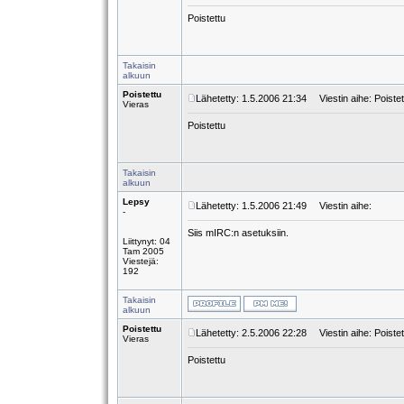
Poistettu
Takaisin
alkuun
Poistettu
Lähetetty: 1.5.2006 21:34
Viestin aihe: Poistet
Vieras
Poistettu
Takaisin
alkuun
Lepsy
Lähetetty: 1.5.2006 21:49
Viestin aihe:
-
Siis mIRC:n asetuksiin.
Liittynyt: 04
Tam 2005
Viestejä:
192
Takaisin
alkuun
Poistettu
Lähetetty: 2.5.2006 22:28
Viestin aihe: Poistet
Vieras
Poistettu