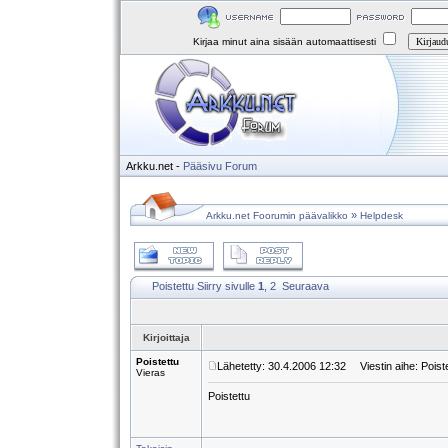
Kirjaa minut aina sisään automaattisesti
Arkku.net
-
Pääsivu
Forum
»
Arkku.net Foorumin päävalikko
Helpdesk
Poistettu
Siirry sivulle
1
,
2
Seuraava
Kirjoittaja
Poistettu
Lähetetty: 30.4.2006 12:32
Viestin aihe: Poist
Vieras
Poistettu