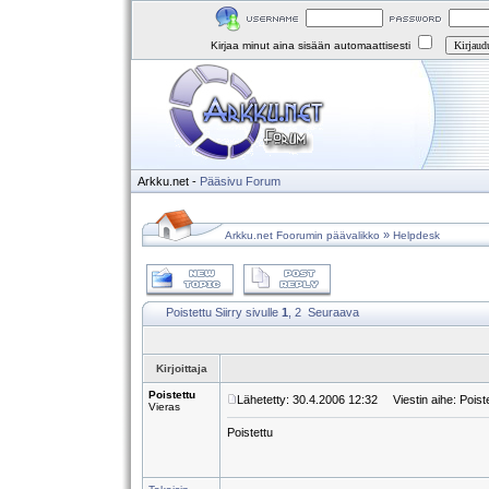
Kirjaa minut aina sisään automaattisesti
Arkku.net
-
Pääsivu
Forum
»
Arkku.net Foorumin päävalikko
Helpdesk
Poistettu
Siirry sivulle
1
,
2
Seuraava
Kirjoittaja
Poistettu
Lähetetty: 30.4.2006 12:32
Viestin aihe: Poist
Vieras
Poistettu