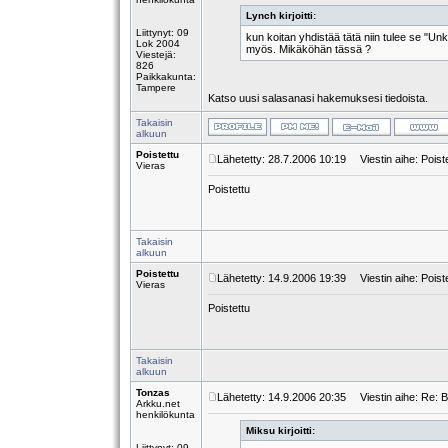
Lynch kirjoitti:
Liittynyt: 09
kun koitan yhdistää tätä niin tulee se "Un
Lok 2004
myös. Mikäköhän tässä ?
Viestejä:
826
Paikkakunta:
Tampere
Katso uusi salasanasi hakemuksesi tiedoista.
Takaisin
alkuun
Poistettu
Lähetetty: 28.7.2006 10:19
Viestin aihe: Poist
Vieras
Poistettu
Takaisin
alkuun
Poistettu
Lähetetty: 14.9.2006 19:39
Viestin aihe: Poist
Vieras
Poistettu
Takaisin
alkuun
Tonzas
Lähetetty: 14.9.2006 20:35
Viestin aihe: Re: 
Arkku.net
henkilökunta
Miksu kirjoitti:
Liittynyt: 09