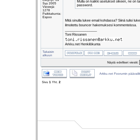
Mulla on kaikki asetukset oikeen, ne on t
Syy 2005
password.
Viestejä:
1278
Paikkakunta:
Espoo
Mitä sinulla lukee email kohdassa? Siinä tulisi luk
ilmoitettu bouncer hakemuksesi kommenteissa.
_________________
Toni Rissanen
Arkku.net Henkilökunta
Takaisin
alkuun
Näytä edelliset viestit:
Arkku.net Foorumin päävali
Sivu
1
Yht.
2