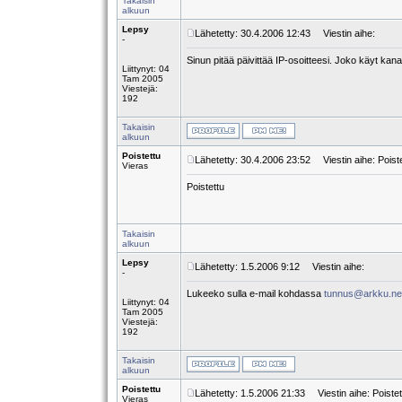
Takaisin
alkuun
Lepsy
Lähetetty: 30.4.2006 12:43
Viestin aihe:
-
Sinun pitää päivittää IP-osoitteesi. Joko käyt kana
Liittynyt: 04
Tam 2005
Viestejä:
192
Takaisin
alkuun
Poistettu
Lähetetty: 30.4.2006 23:52
Viestin aihe: Poist
Vieras
Poistettu
Takaisin
alkuun
Lepsy
Lähetetty: 1.5.2006 9:12
Viestin aihe:
-
Lukeeko sulla e-mail kohdassa
tunnus@arkku.ne
Liittynyt: 04
Tam 2005
Viestejä:
192
Takaisin
alkuun
Poistettu
Lähetetty: 1.5.2006 21:33
Viestin aihe: Poistet
Vieras