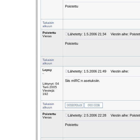
Poistettu
Takaisin
alkuun
Poistettu
Lähetetty: 1.5.2006 21:34
Viestin aihe: Poistet
Vieras
Poistettu
Takaisin
alkuun
Lepsy
Lähetetty: 1.5.2006 21:49
Viestin aihe:
-
Siis mIRC:n asetuksiin.
Liittynyt: 04
Tam 2005
Viestejä:
192
Takaisin
alkuun
Poistettu
Lähetetty: 2.5.2006 22:28
Viestin aihe: Poistet
Vieras
Poistettu