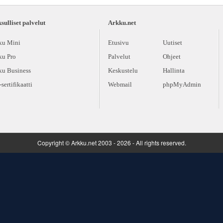
ulliset palvelut
Arkku.net
ku Mini
Etusivu
Uutiset
ku Pro
Palvelut
Ohjeet
ku Business
Keskustelu
Hallinta
sertifikaatti
Webmail
phpMyAdmin
Copyright © Arkku.net 2003 - 2026 - All rights reserved.