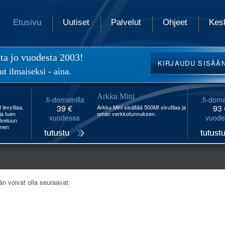
Etusivu
Uutiset
Palvelut
Ohjeet
Kes
ita jo vuodesta 2003!
KIRJAUDU
SISÄÄ
ut ilmaiseksi - aina.
Arkku Mini
.fi-domainilla
.fi-doma
39 €
93 
levytilaa,
Arkku Mini sisältää 500Mt sivutilaa ja
 ja tuen
oman verkkotunnuksen.
vuodessa
vuode
lveluun
inen
än voivat olla seuraavat: