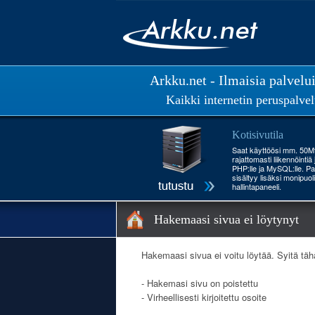
Arkku.net - Ilmaisia palvelu
Kaikki internetin peruspalvel
Kotisivutila
Saat käyttöösi mm. 50Mt 
rajattomasti liikennöintiä
PHP:lle ja MySQL:lle. Pa
sisältyy lisäksi monipuol
hallintapaneeli.
Hakemaasi sivua ei löytynyt
Hakemaasi sivua ei voitu löytää. Syitä täh
- Hakemasi sivu on poistettu
- Virheellisesti kirjoitettu osoite