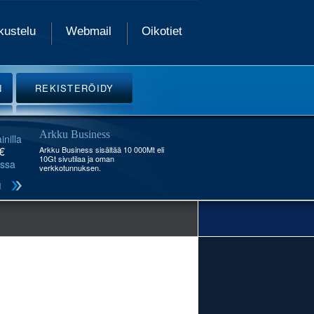
kustelu
Webmail
Oikotiet
N
REKISTERÖIDY
Arkku Business
inilla
€
Arkku Business sisältää 10 000Mt eli
10Gt sivutilaa ja oman
ssa
verkkotunnuksen.