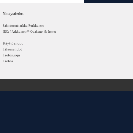
Yhteystiedot
Sähköposti:
arkku@arkku.net
IRC: #Arkku.net @ Quakenet & Ircnet
Käyttöehdot
Tilausehdot
Tietosuoja
Tietoa