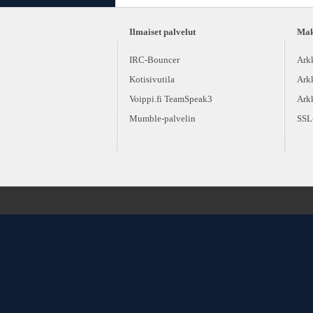
Ilmaiset palvelut
Maks
IRC-Bouncer
Ark
Kotisivutila
Ark
Voippi.fi TeamSpeak3
Ark
Mumble-palvelin
SSL-