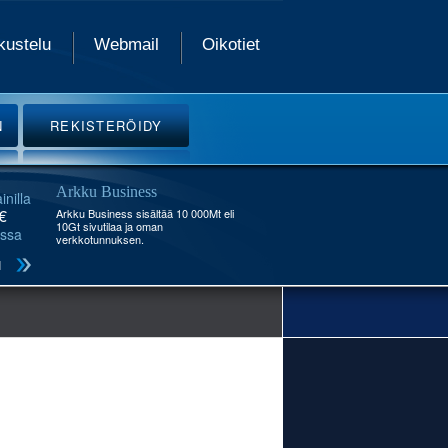
kustelu
Webmail
Oikotiet
N
REKISTERÖIDY
Arkku Business
inilla
€
Arkku Business sisältää 10 000Mt eli
10Gt sivutilaa ja oman
ssa
verkkotunnuksen.