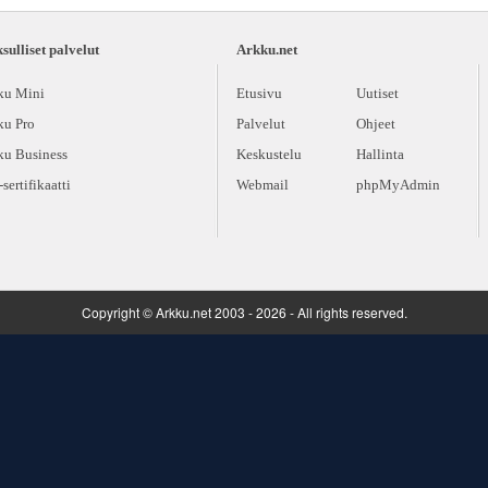
ulliset palvelut
Arkku.net
ku Mini
Etusivu
Uutiset
ku Pro
Palvelut
Ohjeet
ku Business
Keskustelu
Hallinta
sertifikaatti
Webmail
phpMyAdmin
Copyright © Arkku.net 2003 - 2026 - All rights reserved.