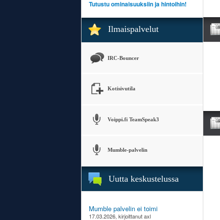
Tutustu ominaisuuksiin ja hintoihin!
Ilmaispalvelut
IRC-Bouncer
Kotisivutila
Voippi.fi TeamSpeak3
Mumble-palvelin
Uutta keskustelussa
Mumble palvelin ei toimi
17.03.2026, kirjoittanut axl