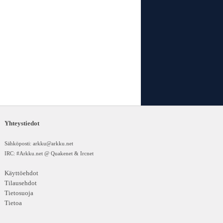
Yhteystiedot
Sähköposti:
arkku@arkku.net
IRC: #Arkku.net @ Quakenet & Ircnet
Käyttöehdot
Tilausehdot
Tietosuoja
Tietoa