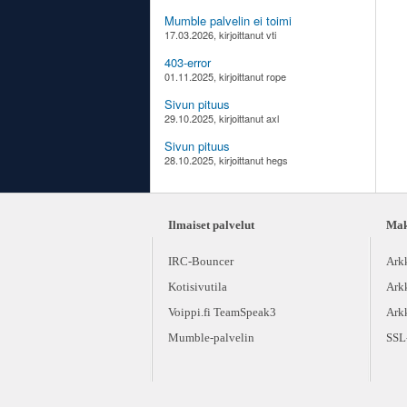
Mumble palvelin ei toimi
17.03.2026, kirjoittanut vti
403-error
01.11.2025, kirjoittanut rope
Sivun pituus
29.10.2025, kirjoittanut axl
Sivun pituus
28.10.2025, kirjoittanut hegs
Ilmaiset palvelut
Maks
IRC-Bouncer
Ark
Kotisivutila
Ark
Voippi.fi TeamSpeak3
Ark
Mumble-palvelin
SSL-