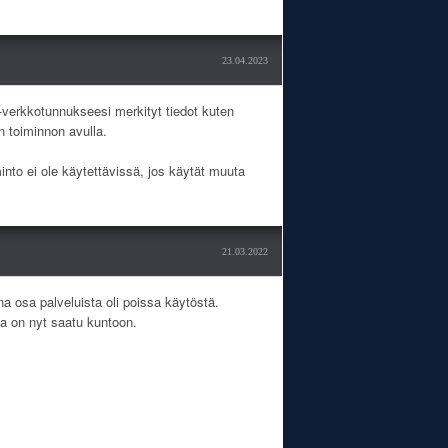
23.04.2023
fi-verkkotunnukseesi merkityt tiedot kuten
 toiminnon avulla.
minto ei ole käytettävissä, jos käytät muuta
21.03.2022
a osa palveluista oli poissa käytöstä.
ka on nyt saatu kuntoon.