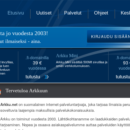
Etusivu
Uutiset
Palvelut
Ohjeet
Kes
ita jo vuodesta 2003!
KIRJAUDU
SISÄÄ
ut ilmaiseksi - aina.
Arkku Mini
.fi-domainilla
.fi-doma
39 €
93 
levytilaa,
Arkku Mini sisältää 500Mt sivutilaa ja
 ja tuen
oman verkkotunnuksen.
vuodessa
vuode
lveluun
inen
Tervetuloa Arkkuun
Arkku.net
on suomalainen internet-palveluntarjoaja, joka tarjoaa ilmaisia pe
soveltuvia laajempia maksullisia palvelukokonaisuuksia.
Arkku on toiminut vuodesta 2003. Lähtökohtanamme on laadukkaiden palvelu
tarjoaminen. Nopea ja osaava asiakaspalvelumme auttaa palveluiden käyttöön 