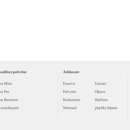
ulliset palvelut
Arkku.net
ku Mini
Etusivu
Uutiset
ku Pro
Palvelut
Ohjeet
ku Business
Keskustelu
Hallinta
sertifikaatti
Webmail
phpMyAdmin