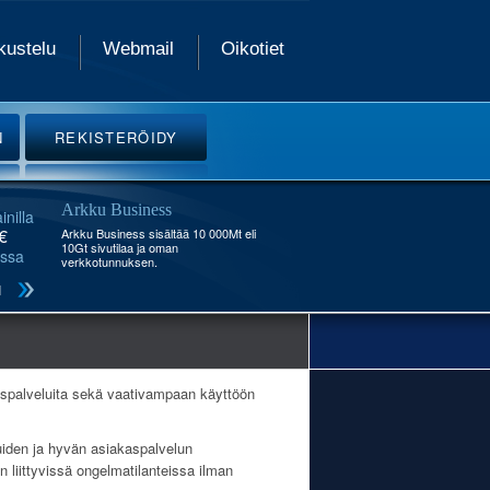
kustelu
Webmail
Oikotiet
N
REKISTERÖIDY
Arkku Business
inilla
€
Arkku Business sisältää 10 000Mt eli
10Gt sivutilaa ja oman
ssa
verkkotunnuksen.
ruspalveluita sekä vaativampaan käyttöön
iden ja hyvän asiakaspalvelun
liittyvissä ongelmatilanteissa ilman