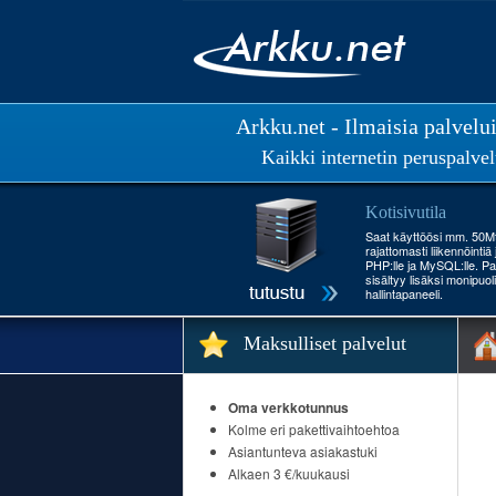
Arkku.net - Ilmaisia palvelu
Kaikki internetin peruspalvel
Kotisivutila
Saat käyttöösi mm. 50Mt 
rajattomasti liikennöintiä
PHP:lle ja MySQL:lle. Pa
sisältyy lisäksi monipuol
hallintapaneeli.
Maksulliset palvelut
Oma verkkotunnus
Kolme eri pakettivaihtoehtoa
Asiantunteva asiakastuki
Alkaen 3 €/kuukausi