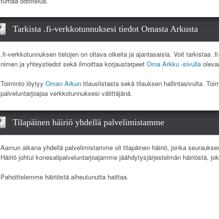
turhaa odottelua.
Tarkista .fi-verkkotunnuksesi tiedot Omasta Arkusta
.fi-verkkotunnuksen tietojen on oltava oikeita ja ajantasaisia. Voit tarkistaa .
nimen ja yhteystiedot sekä ilmoittaa korjaustarpeet
Oma Arkku -sivulla
olevan
Toiminto löytyy
Oman Arkun
tilauslistasta sekä tilauksen hallintasivulta. Toi
palveluntarjoajaa verkkotunnuksesi välittäjänä.
Tilapäinen häiriö yhdellä palvelimistamme
Aamun aikana yhdellä palvelimistamme oli tilapäinen häiriö, jonka seurauksen
Häiriö johtui konesalipalveluntarjoajamme jäähdytysjärjestelmän häiriöstä, jo
Pahoittelemme häiriöstä aiheutunutta haittaa.