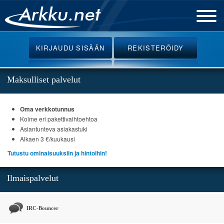
Etusivu
KIRJAUDU
SISÄÄN
REKISTERÖIDY
Uutiset
Palvelut
Maksulliset palvelut
Ohjeet
Oma verkkotunnus
Keskustelu
Kolme eri pakettivaihtoehtoa
Webmail
Asiantunteva asiakastuki
Alkaen 3 €/kuukausi
Oikotiet
Tutustu ominaisuuksiin ja hintoihin!
Ilmaispalvelut
IRC-Bouncer