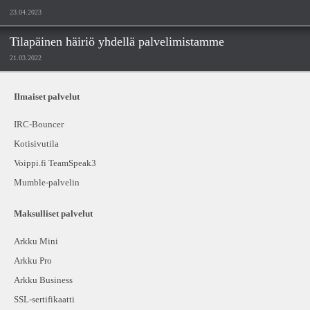
23.04.2023
Tilapäinen häiriö yhdellä palvelimistamme
21.03.2022
Ilmaiset palvelut
IRC-Bouncer
Kotisivutila
Voippi.fi TeamSpeak3
Mumble-palvelin
Maksulliset palvelut
Arkku Mini
Arkku Pro
Arkku Business
SSL-sertifikaatti