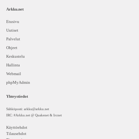
Arkku.net
Etusivu
Uutiset
Palvelut
Ohjeet
Keskustelu
Hallinta
Webmail
phpMyAdmin
Yhteystiedot
Sähköposti:
arkku@arkku.net
IRC: #Arkku.net @ Quakenet & Ircnet
Käyttöehdot
Tilausehdot