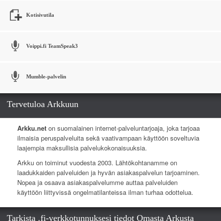
Kotisivutila
Voippi.fi TeamSpeak3
Mumble-palvelin
Tervetuloa Arkkuun
Arkku.net
on suomalainen internet-palveluntarjoaja, joka tarjoaa
ilmaisia peruspalveluita sekä vaativampaan käyttöön soveltuvia
laajempia maksullisia palvelukokonaisuuksia.
Arkku on toiminut vuodesta 2003. Lähtökohtanamme on
laadukkaiden palveluiden ja hyvän asiakaspalvelun tarjoaminen.
Nopea ja osaava asiakaspalvelumme auttaa palveluiden
käyttöön liittyvissä ongelmatilanteissa ilman turhaa odottelua.
Tarkista .fi-verkkotunnuksesi tiedot Omasta Arkusta