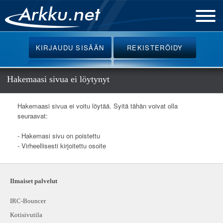
Etusivu
KIRJAUDU
SISÄÄN
REKISTERÖIDY
Uutiset
Palvelut
Hakemaasi sivua ei löytynyt
Ohjeet
Hakemaasi sivua ei voitu löytää. Syitä tähän voivat olla
Keskustelu
seuraavat:
Webmail
- Hakemasi sivu on poistettu
- Virheellisesti kirjoitettu osoite
Oikotiet
Ilmaiset palvelut
IRC-Bouncer
Kotisivutila