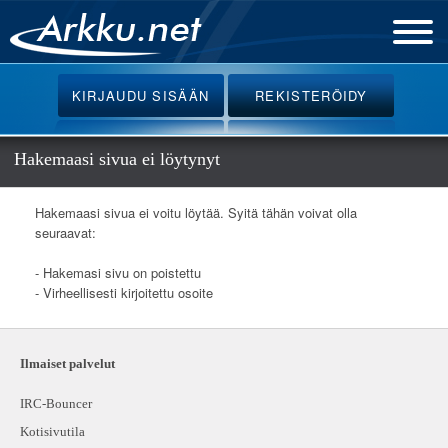
Etusivu
KIRJAUDU
SISÄÄN
REKISTERÖIDY
Uutiset
Palvelut
Hakemaasi sivua ei löytynyt
Ohjeet
Hakemaasi sivua ei voitu löytää. Syitä tähän voivat olla
Keskustelu
seuraavat:
Webmail
- Hakemasi sivu on poistettu
- Virheellisesti kirjoitettu osoite
Oikotiet
Ilmaiset palvelut
IRC-Bouncer
Kotisivutila