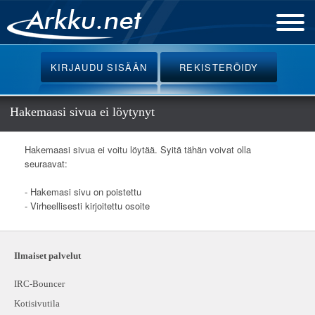
Etusivu
KIRJAUDU
SISÄÄN
REKISTERÖIDY
Uutiset
Palvelut
Hakemaasi sivua ei löytynyt
Ohjeet
Hakemaasi sivua ei voitu löytää. Syitä tähän voivat olla
Keskustelu
seuraavat:
Webmail
- Hakemasi sivu on poistettu
- Virheellisesti kirjoitettu osoite
Oikotiet
Ilmaiset palvelut
IRC-Bouncer
Kotisivutila