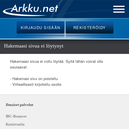
Etusivu
KIRJAUDU
SISÄÄN
REKISTERÖIDY
Uutiset
Palvelut
Hakemaasi sivua ei löytynyt
Ohjeet
Hakemaasi sivua ei voitu löytää. Syitä tähän voivat olla
Keskustelu
seuraavat:
Webmail
- Hakemasi sivu on poistettu
- Virheellisesti kirjoitettu osoite
Oikotiet
Ilmaiset palvelut
IRC-Bouncer
Kotisivutila