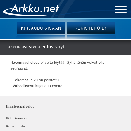
Etusivu
KIRJAUDU
SISÄÄN
REKISTERÖIDY
Uutiset
Palvelut
Hakemaasi sivua ei löytynyt
Ohjeet
Hakemaasi sivua ei voitu löytää. Syitä tähän voivat olla
Keskustelu
seuraavat:
Webmail
- Hakemasi sivu on poistettu
- Virheellisesti kirjoitettu osoite
Oikotiet
Ilmaiset palvelut
IRC-Bouncer
Kotisivutila