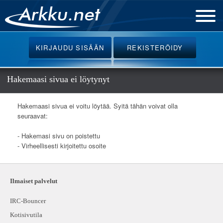
Etusivu
KIRJAUDU
SISÄÄN
REKISTERÖIDY
Uutiset
Palvelut
Hakemaasi sivua ei löytynyt
Ohjeet
Hakemaasi sivua ei voitu löytää. Syitä tähän voivat olla
Keskustelu
seuraavat:
Webmail
- Hakemasi sivu on poistettu
- Virheellisesti kirjoitettu osoite
Oikotiet
Ilmaiset palvelut
IRC-Bouncer
Kotisivutila