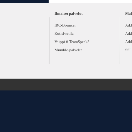
Ilmaiset palvelut
Maks
IRC-Bouncer
Ark
Kotisivutila
Ark
Voippi.fi TeamSpeak3
Ark
Mumble-palvelin
SSL-