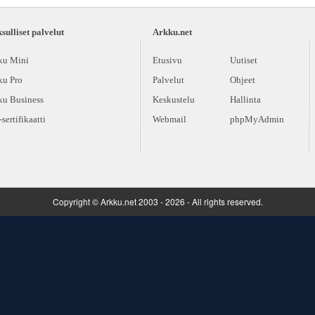
ulliset palvelut
Arkku.net
ku Mini
Etusivu
Uutiset
ku Pro
Palvelut
Ohjeet
ku Business
Keskustelu
Hallinta
sertifikaatti
Webmail
phpMyAdmin
Copyright © Arkku.net 2003 - 2026 - All rights reserved.