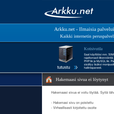
Arkku.net - Ilmaisia palvelu
Kaikki internetin peruspalvel
Kotisivutila
Saat käyttöösi mm. 50Mt 
rajattomasti liikennöintiä
PHP:lle ja MySQL:lle. Pa
sisältyy lisäksi monipuol
hallintapaneeli.
Hakemaasi sivua ei löytynyt
Hakemaasi sivua ei voitu löytää. Syitä täh
- Hakemasi sivu on poistettu
- Virheellisesti kirjoitettu osoite