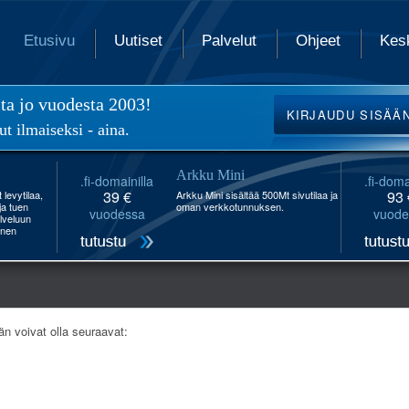
Etusivu
Uutiset
Palvelut
Ohjeet
Kes
ita jo vuodesta 2003!
KIRJAUDU
SISÄÄ
ut ilmaiseksi - aina.
Arkku Mini
.fi-domainilla
.fi-doma
39 €
93 
levytilaa,
Arkku Mini sisältää 500Mt sivutilaa ja
 ja tuen
oman verkkotunnuksen.
vuodessa
vuode
lveluun
inen
än voivat olla seuraavat: