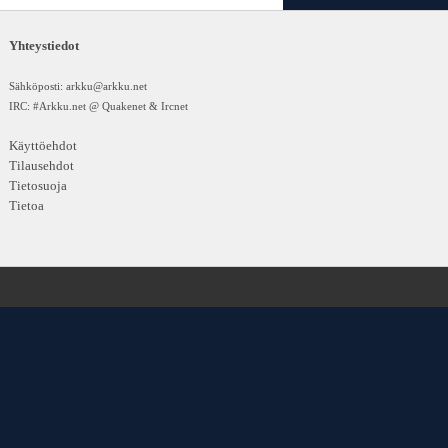
Yhteystiedot
Sähköposti:
arkku@arkku.net
IRC: #Arkku.net @ Quakenet & Ircnet
Käyttöehdot
Tilausehdot
Tietosuoja
Tietoa