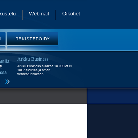
kustelu
Webmail
Oikotiet
N
REKISTERÖIDY
Arkku Business
inilla
€
Arkku Business sisältää 10 000Mt eli
10Gt sivutilaa ja oman
ssa
verkkotunnuksen.