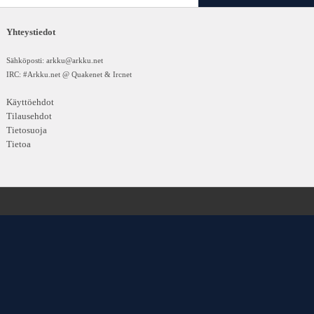
Yhteystiedot
Sähköposti:
arkku@arkku.net
IRC: #Arkku.net @ Quakenet & Ircnet
Käyttöehdot
Tilausehdot
Tietosuoja
Tietoa