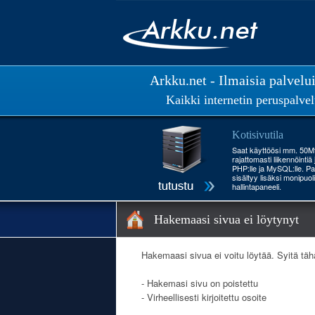
Arkku.net - Ilmaisia palvelu
Kaikki internetin peruspalvel
Kotisivutila
Saat käyttöösi mm. 50Mt 
rajattomasti liikennöintiä
PHP:lle ja MySQL:lle. Pa
sisältyy lisäksi monipuol
hallintapaneeli.
Hakemaasi sivua ei löytynyt
Hakemaasi sivua ei voitu löytää. Syitä täh
- Hakemasi sivu on poistettu
- Virheellisesti kirjoitettu osoite