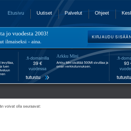
Etusivu
Uutiset
Palvelut
Ohjeet
Kes
ita jo vuodesta 2003!
KIRJAUDU
SISÄÄ
ut ilmaiseksi - aina.
Arkku Mini
.fi-domainilla
.fi-doma
39 €
93 
levytilaa,
Arkku Mini sisältää 500Mt sivutilaa ja
 ja tuen
oman verkkotunnuksen.
vuodessa
vuode
lveluun
inen
än voivat olla seuraavat: