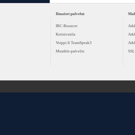
Ilmaiset palvelut
Maks
IRC-Bouncer
Ark
Kotisivutila
Ark
Voippi.fi TeamSpeak3
Ark
Mumble-palvelin
SSL-