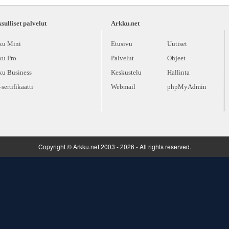
ulliset palvelut
Arkku.net
ku Mini
Etusivu
Uutiset
ku Pro
Palvelut
Ohjeet
ku Business
Keskustelu
Hallinta
sertifikaatti
Webmail
phpMyAdmin
Copyright © Arkku.net 2003 - 2026 - All rights reserved.