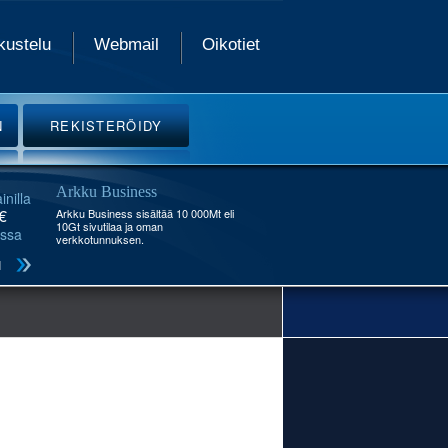
kustelu
Webmail
Oikotiet
N
REKISTERÖIDY
Arkku Business
inilla
€
Arkku Business sisältää 10 000Mt eli
10Gt sivutilaa ja oman
ssa
verkkotunnuksen.