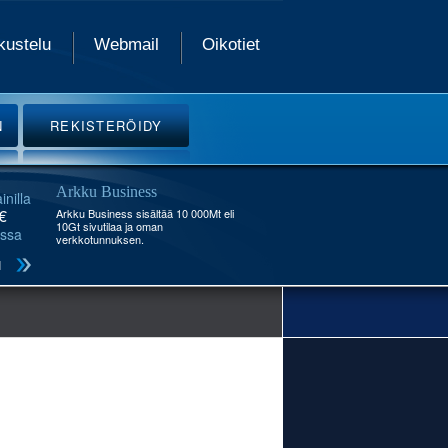
kustelu
Webmail
Oikotiet
N
REKISTERÖIDY
Arkku Business
inilla
€
Arkku Business sisältää 10 000Mt eli
10Gt sivutilaa ja oman
ssa
verkkotunnuksen.