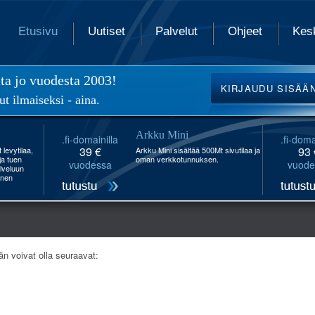
Etusivu
Uutiset
Palvelut
Ohjeet
Kes
ita jo vuodesta 2003!
KIRJAUDU
SISÄÄ
ut ilmaiseksi - aina.
Arkku Mini
.fi-domainilla
.fi-doma
39 €
93 
levytilaa,
Arkku Mini sisältää 500Mt sivutilaa ja
 ja tuen
oman verkkotunnuksen.
vuodessa
vuode
lveluun
inen
än voivat olla seuraavat: