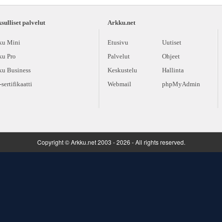
ulliset palvelut
Arkku.net
ku Mini
Etusivu
Uutiset
ku Pro
Palvelut
Ohjeet
ku Business
Keskustelu
Hallinta
sertifikaatti
Webmail
phpMyAdmin
Copyright © Arkku.net 2003 - 2026 - All rights reserved.