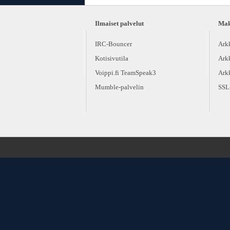
Ilmaiset palvelut
Maks
IRC-Bouncer
Ark
Kotisivutila
Ark
Voippi.fi TeamSpeak3
Ark
Mumble-palvelin
SSL-