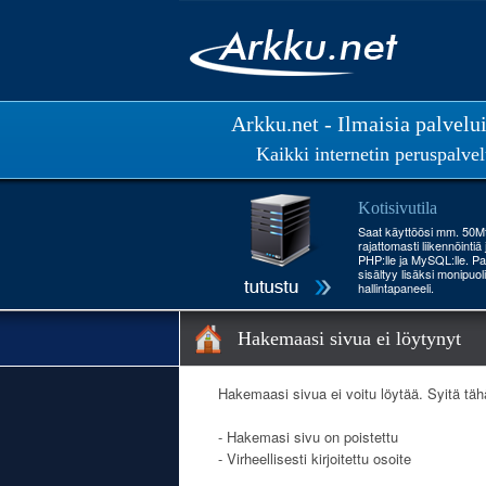
Arkku.net - Ilmaisia palvelu
Kaikki internetin peruspalvel
Kotisivutila
Saat käyttöösi mm. 50Mt 
rajattomasti liikennöintiä
PHP:lle ja MySQL:lle. Pa
sisältyy lisäksi monipuol
hallintapaneeli.
Hakemaasi sivua ei löytynyt
Hakemaasi sivua ei voitu löytää. Syitä täh
- Hakemasi sivu on poistettu
- Virheellisesti kirjoitettu osoite