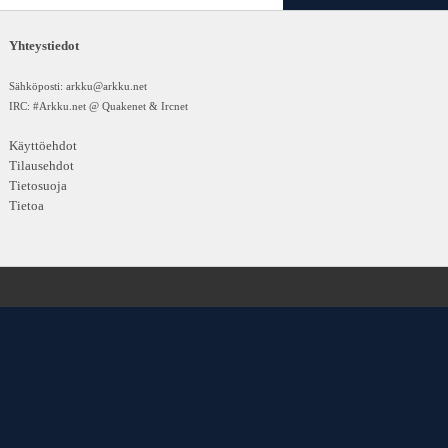
Yhteystiedot
Sähköposti:
arkku@arkku.net
IRC: #Arkku.net @ Quakenet & Ircnet
Käyttöehdot
Tilausehdot
Tietosuoja
Tietoa