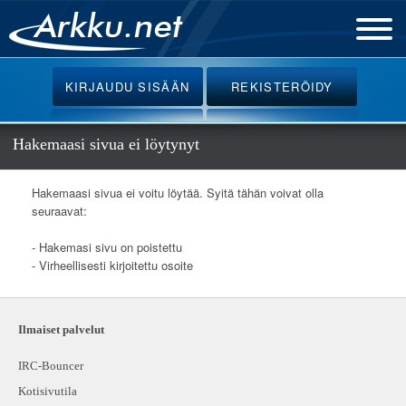
Etusivu
KIRJAUDU
SISÄÄN
REKISTERÖIDY
Uutiset
Palvelut
Hakemaasi sivua ei löytynyt
Ohjeet
Hakemaasi sivua ei voitu löytää. Syitä tähän voivat olla
Keskustelu
seuraavat:
Webmail
- Hakemasi sivu on poistettu
- Virheellisesti kirjoitettu osoite
Oikotiet
Ilmaiset palvelut
IRC-Bouncer
Kotisivutila