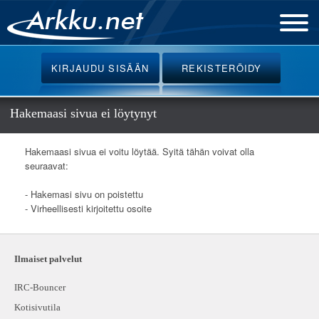
Etusivu
KIRJAUDU
SISÄÄN
REKISTERÖIDY
Uutiset
Palvelut
Hakemaasi sivua ei löytynyt
Ohjeet
Hakemaasi sivua ei voitu löytää. Syitä tähän voivat olla
Keskustelu
seuraavat:
Webmail
- Hakemasi sivu on poistettu
- Virheellisesti kirjoitettu osoite
Oikotiet
Ilmaiset palvelut
IRC-Bouncer
Kotisivutila