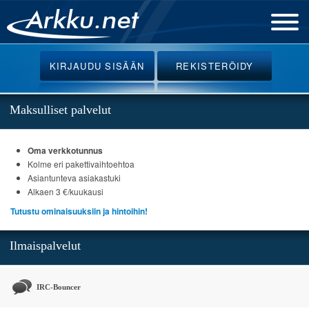
Etusivu
KIRJAUDU
SISÄÄN
REKISTERÖIDY
Uutiset
Palvelut
Maksulliset palvelut
Ohjeet
Oma verkkotunnus
Keskustelu
Kolme eri pakettivaihtoehtoa
Webmail
Asiantunteva asiakastuki
Alkaen 3 €/kuukausi
Oikotiet
Tutustu ominaisuuksiin ja hintoihin!
Ilmaispalvelut
IRC-Bouncer