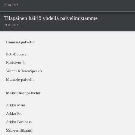
23.04.2023
Tilapäinen häiriö yhdellä palvelimistamme
21.03.2022
Ilmaiset palvelut
IRC-Bouncer
Kotisivutila
Voippi.fi TeamSpeak3
Mumble-palvelin
Maksulliset palvelut
Arkku Mini
Arkku Pro
Arkku Business
SSL-sertifikaatti