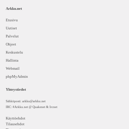
Arkku.net
Etusivu
Uutiset
Palvelut
Ohjeet
Keskustelu
Hallinta
Webmail
phpMyAdmin
Yhteystiedot
Sähköposti:
arkku@arkku.net
IRC: #Arkku.net @ Quakenet & Ircnet
Käyttöehdot
Tilausehdot