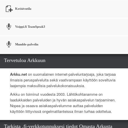
Kotisivutila
Voippi.fi TeamSpeak3
Mumble-palvelin
Tervetuloa Arkkuun
Arkku.net
on suomalainen internet-palveluntarjoaja, joka tarjoaa
ilmaisia peruspalveluita sekä vaativampaan käyttöön soveltuvia
laajempia maksullisia palvelukokonaisuuksia.
Arkku on toiminut vuodesta 2003. Lähtökohtanamme on
laadukkaiden palveluiden ja hyvän asiakaspalvelun tarjoaminen.
Nopea ja osaava asiakaspalvelumme auttaa palveluiden
käyttöön liittyvissä ongelmatilanteissa ilman turhaa odottelua.
Tarkista .fi-verkkotunnuksesi tiedot Omasta Arkusta