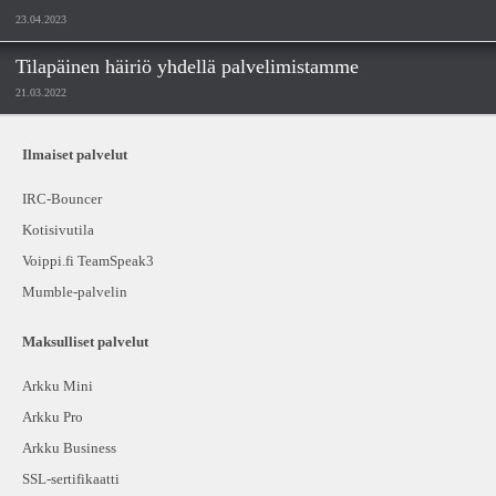
23.04.2023
Tilapäinen häiriö yhdellä palvelimistamme
21.03.2022
Ilmaiset palvelut
IRC-Bouncer
Kotisivutila
Voippi.fi TeamSpeak3
Mumble-palvelin
Maksulliset palvelut
Arkku Mini
Arkku Pro
Arkku Business
SSL-sertifikaatti