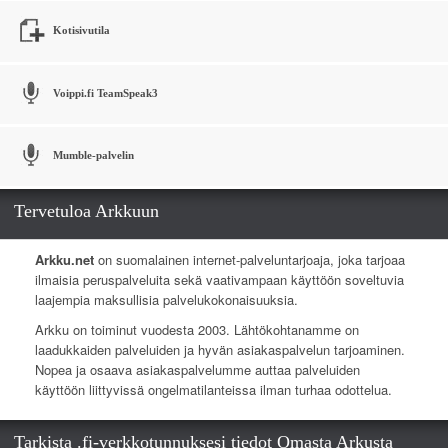
Kotisivutila
Voippi.fi TeamSpeak3
Mumble-palvelin
Tervetuloa Arkkuun
Arkku.net
on suomalainen internet-palveluntarjoaja, joka tarjoaa
ilmaisia peruspalveluita sekä vaativampaan käyttöön soveltuvia
laajempia maksullisia palvelukokonaisuuksia.
Arkku on toiminut vuodesta 2003. Lähtökohtanamme on
laadukkaiden palveluiden ja hyvän asiakaspalvelun tarjoaminen.
Nopea ja osaava asiakaspalvelumme auttaa palveluiden
käyttöön liittyvissä ongelmatilanteissa ilman turhaa odottelua.
Tarkista .fi-verkkotunnuksesi tiedot Omasta Arkusta