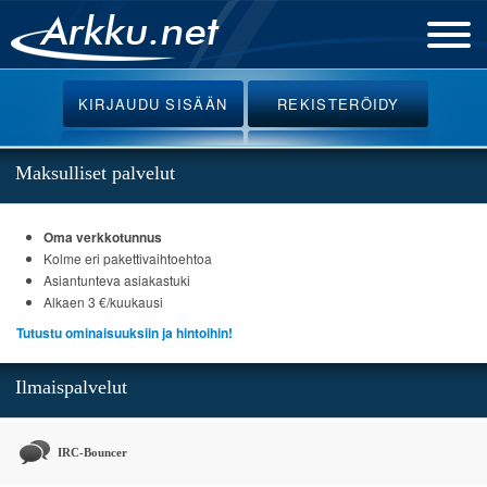
Etusivu
KIRJAUDU
SISÄÄN
REKISTERÖIDY
Uutiset
Palvelut
Maksulliset palvelut
Ohjeet
Oma verkkotunnus
Keskustelu
Kolme eri pakettivaihtoehtoa
Webmail
Asiantunteva asiakastuki
Alkaen 3 €/kuukausi
Oikotiet
Tutustu ominaisuuksiin ja hintoihin!
Ilmaispalvelut
IRC-Bouncer