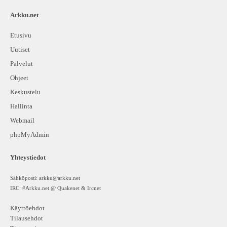
Arkku.net
Etusivu
Uutiset
Palvelut
Ohjeet
Keskustelu
Hallinta
Webmail
phpMyAdmin
Yhteystiedot
Sähköposti:
arkku@arkku.net
IRC: #Arkku.net @ Quakenet & Ircnet
Käyttöehdot
Tilausehdot