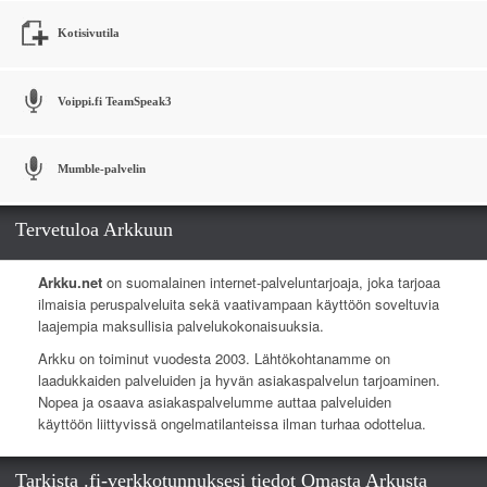
Kotisivutila
Voippi.fi TeamSpeak3
Mumble-palvelin
Tervetuloa Arkkuun
Arkku.net
on suomalainen internet-palveluntarjoaja, joka tarjoaa
ilmaisia peruspalveluita sekä vaativampaan käyttöön soveltuvia
laajempia maksullisia palvelukokonaisuuksia.
Arkku on toiminut vuodesta 2003. Lähtökohtanamme on
laadukkaiden palveluiden ja hyvän asiakaspalvelun tarjoaminen.
Nopea ja osaava asiakaspalvelumme auttaa palveluiden
käyttöön liittyvissä ongelmatilanteissa ilman turhaa odottelua.
Tarkista .fi-verkkotunnuksesi tiedot Omasta Arkusta