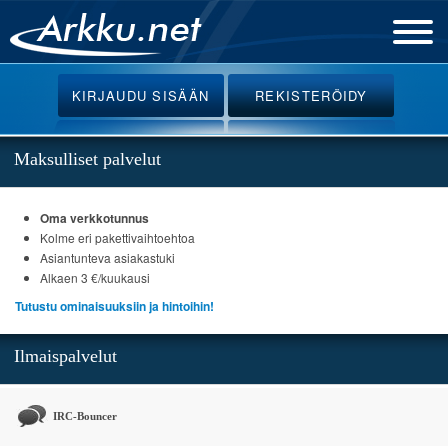
Etusivu
KIRJAUDU
SISÄÄN
REKISTERÖIDY
Uutiset
Palvelut
Maksulliset palvelut
Ohjeet
Oma verkkotunnus
Keskustelu
Kolme eri pakettivaihtoehtoa
Webmail
Asiantunteva asiakastuki
Alkaen 3 €/kuukausi
Oikotiet
Tutustu ominaisuuksiin ja hintoihin!
Ilmaispalvelut
IRC-Bouncer