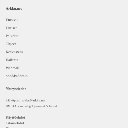
Arkku.net
Etusivu
Uutiset
Palvelut
Ohjeet
Keskustelu
Hallinta
Webmail
phpMyAdmin
Yhteystiedot
Sähköposti:
arkku@arkku.net
IRC: #Arkku.net @ Quakenet & Ircnet
Käyttöehdot
Tilausehdot