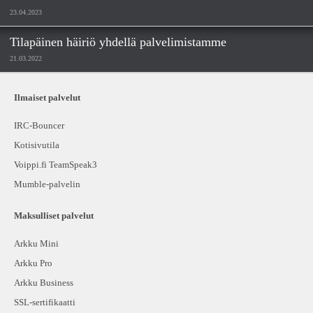
23.04.2023
Tilapäinen häiriö yhdellä palvelimistamme
21.03.2022
Ilmaiset palvelut
IRC-Bouncer
Kotisivutila
Voippi.fi TeamSpeak3
Mumble-palvelin
Maksulliset palvelut
Arkku Mini
Arkku Pro
Arkku Business
SSL-sertifikaatti