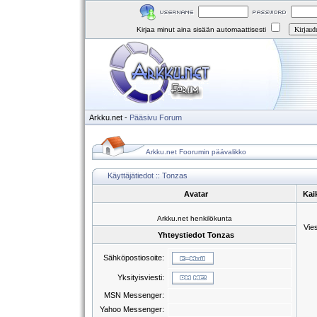
Kirjaa minut aina sisään automaattisesti
Arkku.net
-
Pääsivu
Forum
Arkku.net Foorumin päävalikko
Käyttäjätiedot :: Tonzas
Avatar
Kai
Arkku.net henkilökunta
Vie
Yhteystiedot Tonzas
Sähköpostiosoite:
Yksityisviesti:
MSN Messenger:
Yahoo Messenger: