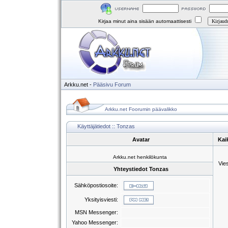
Kirjaa minut aina sisään automaattisesti
Arkku.net
-
Pääsivu
Forum
Arkku.net Foorumin päävalikko
Käyttäjätiedot :: Tonzas
Avatar
Kai
Arkku.net henkilökunta
Vie
Yhteystiedot Tonzas
Sähköpostiosoite:
Yksityisviesti:
MSN Messenger:
Yahoo Messenger: