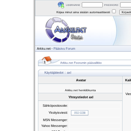
Kirjaa minut aina sisään automaattisesti
Arkku.net
-
Pääsivu
Forum
Arkku.net Foorumin päävalikko
Käyttäjätiedot :: axl
Avatar
Kaik
Arkku.net henkilökunta
Vie
Yhteystiedot axl
Sähköpostiosoite:
Yksityisviesti:
MSN Messenger:
Yahoo Messenger: