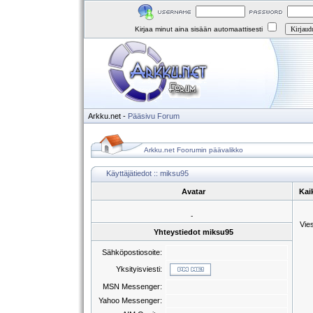
Kirjaa minut aina sisään automaattisesti
Arkku.net
-
Pääsivu
Forum
Arkku.net Foorumin päävalikko
Käyttäjätiedot :: miksu95
Avatar
Kai
-
Vie
Yhteystiedot miksu95
Sähköpostiosoite:
Yksityisviesti:
MSN Messenger:
Yahoo Messenger: