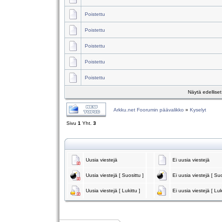
Poistettu
Poistettu
Poistettu
Poistettu
Poistettu
Näytä edellise
Arkku.net Foorumin päävalikko
»
Kyselyt
Sivu
1
Yht.
3
Uusia viestejä
Ei uusia viestejä
Uusia viestejä [ Suosittu ]
Ei uusia viestejä [ Suo
Uusia viestejä [ Lukittu ]
Ei uusia viestejä [ Luk