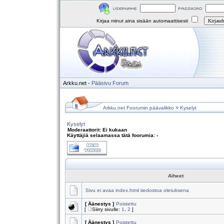
Kirjaa minut aina sisään automaattisesti
Arkku.net
-
Pääsivu
Forum
»
Arkku.net Foorumin päävalikko
Kyselyt
Kyselyt
Moderaattorit: Ei kukaan
Käyttäjiä selaamassa tätä foorumia: -
Aiheet
Sivu ei avaa index.html tiedostoa oletuksena
[ Äänestys ]
Poistettu
[
Siirry sivulle:
1
,
2
]
[ Äänestys ]
Poistettu