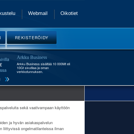
kustelu
Webmail
Oikotiet
N
REKISTERÖIDY
Arkku Business
inilla
€
Arkku Business sisältää 10 000Mt eli
10Gt sivutilaa ja oman
ssa
verkkotunnuksen.
ruspalveluita sekä vaativampaan käyttöön
iden ja hyvän asiakaspalvelun
liittyvissä ongelmatilanteissa ilman