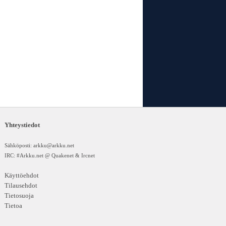
Yhteystiedot
Sähköposti:
arkku@arkku.net
IRC: #Arkku.net @ Quakenet & Ircnet
Käyttöehdot
Tilausehdot
Tietosuoja
Tietoa