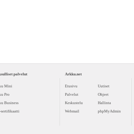
ulliset palvelut
Arkku.net
ku Mini
Etusivu
Uutiset
ku Pro
Palvelut
Ohjeet
ku Business
Keskustelu
Hallinta
sertifikaatti
Webmail
phpMyAdmin