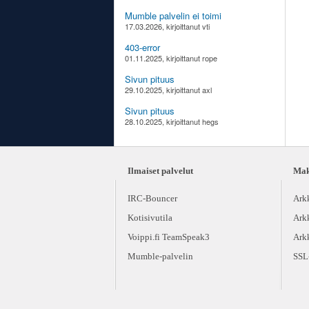
Mumble palvelin ei toimi
17.03.2026, kirjoittanut vti
403-error
01.11.2025, kirjoittanut rope
Sivun pituus
29.10.2025, kirjoittanut axl
Sivun pituus
28.10.2025, kirjoittanut hegs
Ilmaiset palvelut
Maks
IRC-Bouncer
Ark
Kotisivutila
Ark
Voippi.fi TeamSpeak3
Ark
Mumble-palvelin
SSL-