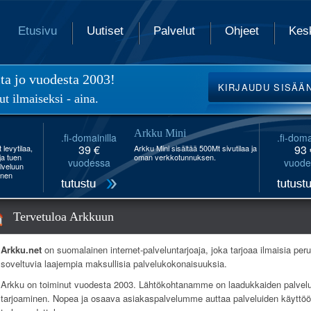
Etusivu
Uutiset
Palvelut
Ohjeet
Kes
ita jo vuodesta 2003!
KIRJAUDU
SISÄÄ
ut ilmaiseksi - aina.
Arkku Mini
.fi-domainilla
.fi-doma
39 €
93 
levytilaa,
Arkku Mini sisältää 500Mt sivutilaa ja
 ja tuen
oman verkkotunnuksen.
vuodessa
vuode
lveluun
inen
Tervetuloa Arkkuun
Arkku.net
on suomalainen internet-palveluntarjoaja, joka tarjoaa ilmaisia pe
soveltuvia laajempia maksullisia palvelukokonaisuuksia.
Arkku on toiminut vuodesta 2003. Lähtökohtanamme on laadukkaiden palvelu
tarjoaminen. Nopea ja osaava asiakaspalvelumme auttaa palveluiden käyttöön 