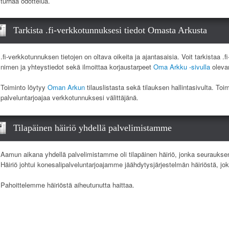
turhaa odottelua.
Tarkista .fi-verkkotunnuksesi tiedot Omasta Arkusta
.fi-verkkotunnuksen tietojen on oltava oikeita ja ajantasaisia. Voit tarkistaa .
nimen ja yhteystiedot sekä ilmoittaa korjaustarpeet
Oma Arkku -sivulla
olevan
Toiminto löytyy
Oman Arkun
tilauslistasta sekä tilauksen hallintasivulta. Toi
palveluntarjoajaa verkkotunnuksesi välittäjänä.
Tilapäinen häiriö yhdellä palvelimistamme
Aamun aikana yhdellä palvelimistamme oli tilapäinen häiriö, jonka seurauksen
Häiriö johtui konesalipalveluntarjoajamme jäähdytysjärjestelmän häiriöstä, jo
Pahoittelemme häiriöstä aiheutunutta haittaa.