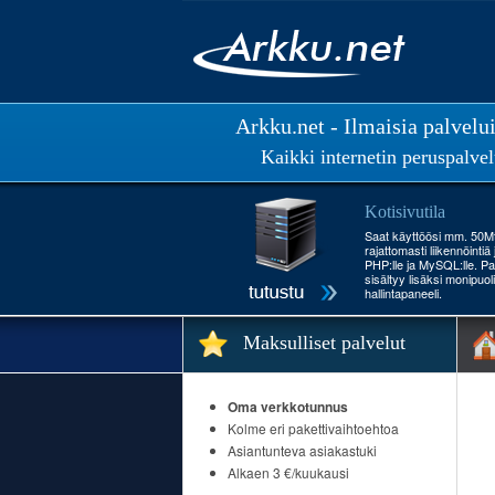
Arkku.net - Ilmaisia palvelu
Kaikki internetin peruspalvel
Kotisivutila
Saat käyttöösi mm. 50Mt 
rajattomasti liikennöintiä
PHP:lle ja MySQL:lle. Pa
sisältyy lisäksi monipuol
hallintapaneeli.
Maksulliset palvelut
Oma verkkotunnus
Kolme eri pakettivaihtoehtoa
Asiantunteva asiakastuki
Alkaen 3 €/kuukausi