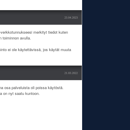
23.04.2023
fi-verkkotunnukseesi merkityt tiedot kuten
 toiminnon avulla.
minto ei ole käytettävissä, jos käytät muuta
21.03.2022
a osa palveluista oli poissa käytöstä.
ka on nyt saatu kuntoon.