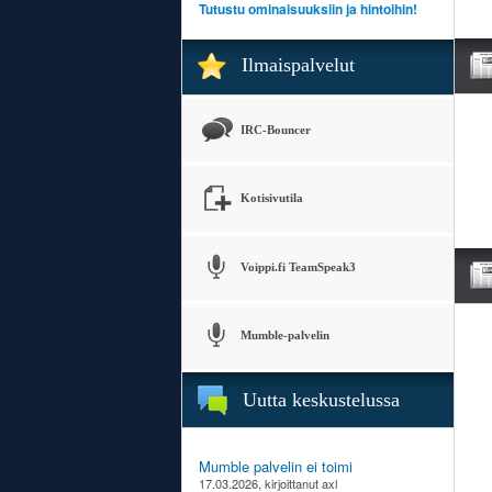
Tutustu ominaisuuksiin ja hintoihin!
Ilmaispalvelut
IRC-Bouncer
Kotisivutila
Voippi.fi TeamSpeak3
Mumble-palvelin
Uutta keskustelussa
Mumble palvelin ei toimi
17.03.2026, kirjoittanut axl