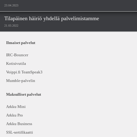
23.04.2023
Tilapäinen häiriö yhdellä palvelimistamme
21.03.2022
Ilmaiset palvelut
IRC-Bouncer
Kotisivutila
Voippi.fi TeamSpeak3
Mumble-palvelin
Maksulliset palvelut
Arkku Mini
Arkku Pro
Arkku Business
SSL-sertifikaatti