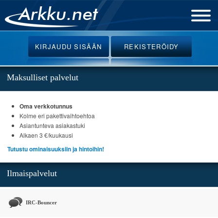
Etusivu
KIRJAUDU
SISÄÄN
REKISTERÖIDY
Uutiset
Palvelut
Maksulliset palvelut
Ohjeet
Oma verkkotunnus
Keskustelu
Kolme eri pakettivaihtoehtoa
Webmail
Asiantunteva asiakastuki
Alkaen 3 €/kuukausi
Oikotiet
Tutustu ominaisuuksiin ja hintoihin!
Ilmaispalvelut
IRC-Bouncer