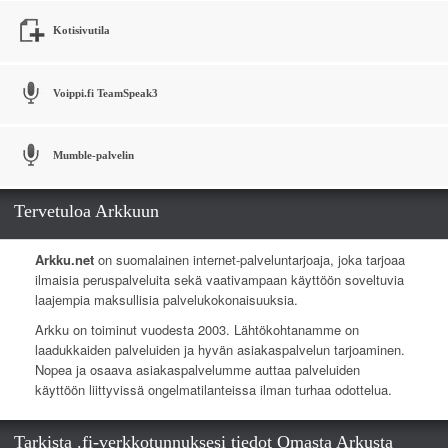
Kotisivutila
Voippi.fi TeamSpeak3
Mumble-palvelin
Tervetuloa Arkkuun
Arkku.net
on suomalainen internet-palveluntarjoaja, joka tarjoaa
ilmaisia peruspalveluita sekä vaativampaan käyttöön soveltuvia
laajempia maksullisia palvelukokonaisuuksia.
Arkku on toiminut vuodesta 2003. Lähtökohtanamme on
laadukkaiden palveluiden ja hyvän asiakaspalvelun tarjoaminen.
Nopea ja osaava asiakaspalvelumme auttaa palveluiden
käyttöön liittyvissä ongelmatilanteissa ilman turhaa odottelua.
Tarkista .fi-verkkotunnuksesi tiedot Omasta Arkusta