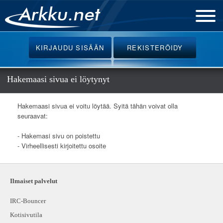
Etusivu
KIRJAUDU
SISÄÄN
REKISTERÖIDY
Uutiset
Palvelut
Hakemaasi sivua ei löytynyt
Ohjeet
Hakemaasi sivua ei voitu löytää. Syitä tähän voivat olla
Keskustelu
seuraavat:
Webmail
- Hakemasi sivu on poistettu
- Virheellisesti kirjoitettu osoite
Oikotiet
Ilmaiset palvelut
IRC-Bouncer
Kotisivutila