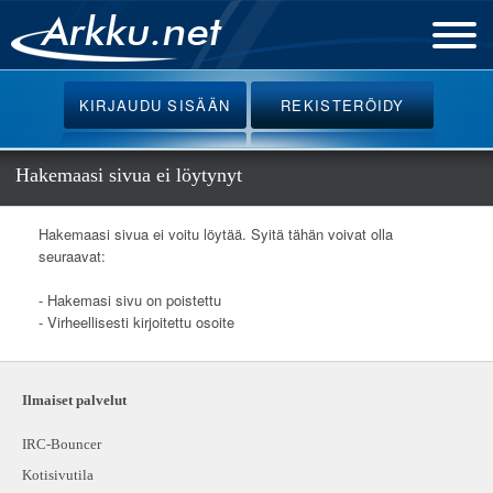
Etusivu
KIRJAUDU
SISÄÄN
REKISTERÖIDY
Uutiset
Palvelut
Hakemaasi sivua ei löytynyt
Ohjeet
Hakemaasi sivua ei voitu löytää. Syitä tähän voivat olla
Keskustelu
seuraavat:
Webmail
- Hakemasi sivu on poistettu
- Virheellisesti kirjoitettu osoite
Oikotiet
Ilmaiset palvelut
IRC-Bouncer
Kotisivutila